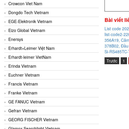
Crowcon Viet Nam
Dongdo Tech Vietnam
Bài viết l
EGE-Elektronik Vietnam
List code 20
Eizo Global Vietnam
list-code2-22
Enersys
356A19, Cảm 
378B02, Đầu 
Erhardt+Leimer Việt Nam
Si-RS485TC-T
Erhardt-leimer VietNam
Trước
1
Erinda Vietnam
Euchner Vietnam
Francis Vietnam
Franke Vietnam
GE FANUC Vietnam
Gefran Vietnam
GEORG FISCHER Vietnam
Glamox Searchlight Vietnam