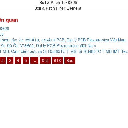
Boll & Kirch 1940325
Boll & Kirch Filter Element
iên quan
20626
05
biến vận tốc 356A19, 356A19 PCB, Đại lý PCB Piezotronics Việt Nam
Đo Độ Ồn 378B02, Đại lý PCB Piezotronics Việt Nam
-MB, Cảm biến bức xạ Si-RS485TC-T-MB, Si-RS485TC-T-MB IMT Techn
2
3
4
5
…
612
613
Sau