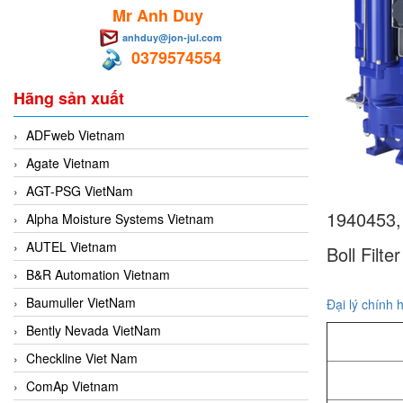
Mr Anh Duy
anhduy@jon-jul.com
0379574554
Hãng sản xuất
ADFweb Vietnam
Agate Vietnam
AGT-PSG VietNam
1940453, 
Alpha Moisture Systems Vietnam
AUTEL Vietnam
Boll Filte
B&R Automation Vietnam
Baumuller VietNam
Đại lý chính h
Bently Nevada VietNam
Checkline Viet Nam
ComAp Vietnam