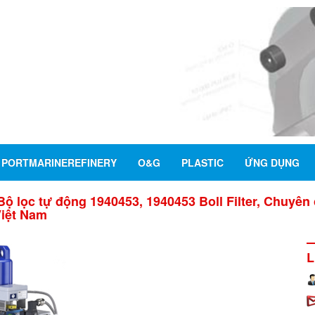
PORTMARINEREFINERY
O&G
PLASTIC
ỨNG DỤNG
Bộ lọc tự động 1940453, 1940453 Boll Filter, Chuyên c
 Việt Nam
L