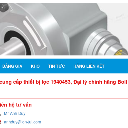
BẢNG GIÁ
KHO
TIN TỨC
HÃNG LIÊN KẾT
ung cấp thiết bị lọc 1940453, Đại lý chính hãng Boll
iên hệ tư vấn
Mr Anh Duy
anhduy@jon-jul.com