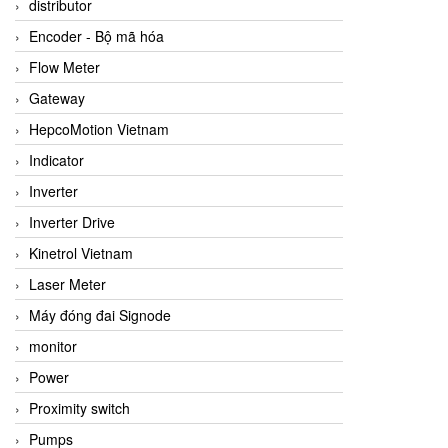
distributor
Encoder - Bộ mã hóa
Flow Meter
Gateway
HepcoMotion Vietnam
Indicator
Inverter
Inverter Drive
Kinetrol Vietnam
Laser Meter
Máy đóng đai Signode
monitor
Power
Proximity switch
Pumps