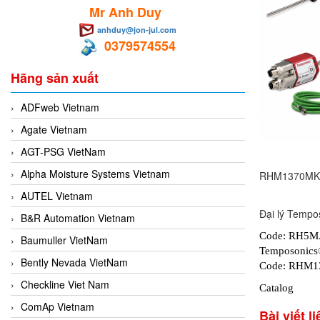
Mr Anh Duy
anhduy@jon-jul.com
0379574554
Hãng sản xuất
ADFweb Vietnam
Agate Vietnam
AGT-PSG VietNam
Alpha Moisture Systems Vietnam
RHM1370MK15
AUTEL Vietnam
Đại lý Tempo
B&R Automation Vietnam
Code: RH5M
Baumuller VietNam
Temposonics
Bently Nevada VietNam
Code: RHM13
Checkline Viet Nam
Catalog
ComAp Vietnam
Bài viết l