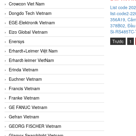
Crowcon Viet Nam
List code 20
Dongdo Tech Vietnam
list-code2-22
356A19, Cảm 
EGE-Elektronik Vietnam
378B02, Đầu 
Si-RS485TC-T
Eizo Global Vietnam
Enersys
Trước
1
Erhardt+Leimer Việt Nam
Erhardt-leimer VietNam
Erinda Vietnam
Euchner Vietnam
Francis Vietnam
Franke Vietnam
GE FANUC Vietnam
Gefran Vietnam
GEORG FISCHER Vietnam
Glamox Searchlight Vietnam