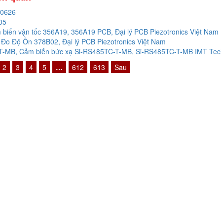
20626
05
biến vận tốc 356A19, 356A19 PCB, Đại lý PCB Piezotronics Việt Nam
Đo Độ Ồn 378B02, Đại lý PCB Piezotronics Việt Nam
-MB, Cảm biến bức xạ Si-RS485TC-T-MB, Si-RS485TC-T-MB IMT Techn
2
3
4
5
…
612
613
Sau