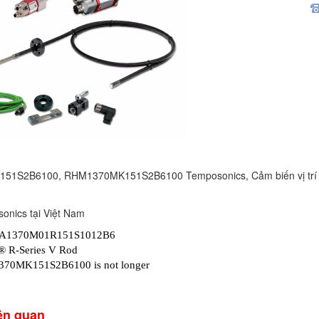
1S2B6100, RHM1370MK151S2B6100 Temposonics, Cảm biến vị trí R
sonics tại Việt Nam
A1370M01R151S1012B6
® R-Series V Rod
70MK151S2B6100 is not longer
iên quan