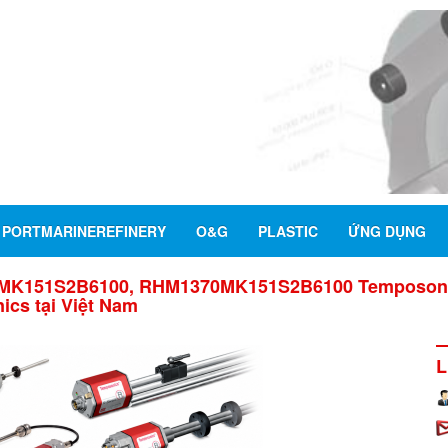
PORTMARINEREFINERY
O&G
PLASTIC
ỨNG DỤNG
K151S2B6100, RHM1370MK151S2B6100 Temposonics,
cs tại Việt Nam
L