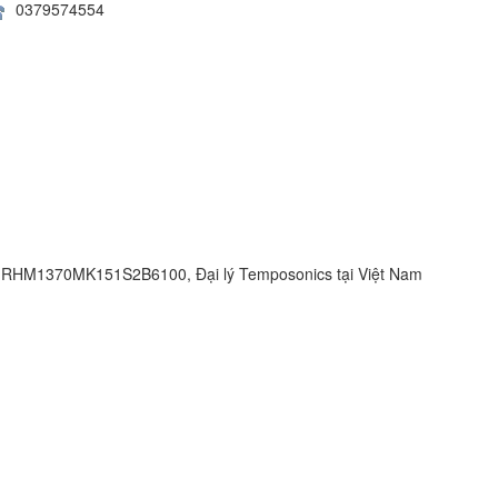
0379574554
HM1370MK151S2B6100, Đại lý Temposonics tại Việt Nam