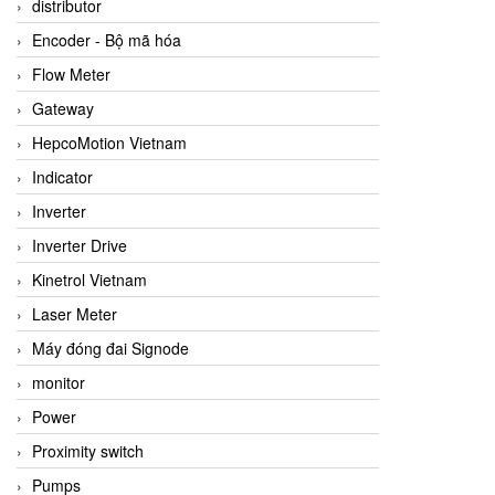
distributor
Encoder - Bộ mã hóa
Flow Meter
Gateway
HepcoMotion Vietnam
Indicator
Inverter
Inverter Drive
Kinetrol Vietnam
Laser Meter
Máy đóng đai Signode
monitor
Power
Proximity switch
Pumps