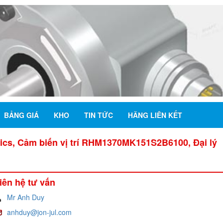
BẢNG GIÁ
KHO
TIN TỨC
HÃNG LIÊN KẾT
 Cảm biến vị trí RHM1370MK151S2B6100, Đại lý
iên hệ tư vấn
Mr Anh Duy
anhduy@jon-jul.com