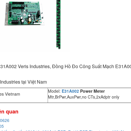
1A002 Veris Industries, Đồng Hồ Đo Công Suất Mạch E31A002, 
 Industries tại Việt Nam
Model:
E31A002
Power Meter
ies Vietnam
Mtr,BrPwr,AuxPwr,no CTs,2xAdptr only
iên quan
20626
05