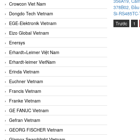
356A19, Cảm 
Crowcon Viet Nam
378B02, Đầu 
Dongdo Tech Vietnam
Si-RS485TC-T
EGE-Elektronik Vietnam
Trước
1
Eizo Global Vietnam
Enersys
Erhardt+Leimer Việt Nam
Erhardt-leimer VietNam
Erinda Vietnam
Euchner Vietnam
Francis Vietnam
Franke Vietnam
GE FANUC Vietnam
Gefran Vietnam
GEORG FISCHER Vietnam
Glamox Searchlight Vietnam