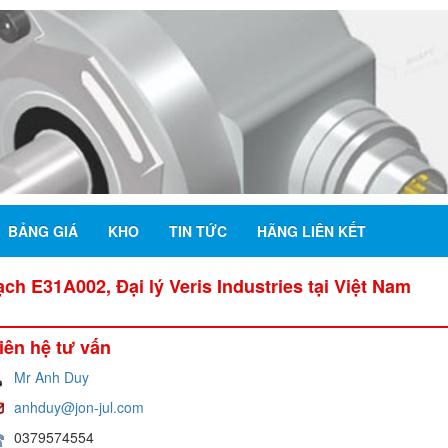
BẢNG GIÁ
KHO
TIN TỨC
HÃNG LIÊN KẾT
h E31A002, Đại lý Veris Industries tại Việt Nam
iên hệ tư vấn
Mr Anh Duy
anhduy@jon-jul.com
0379574554