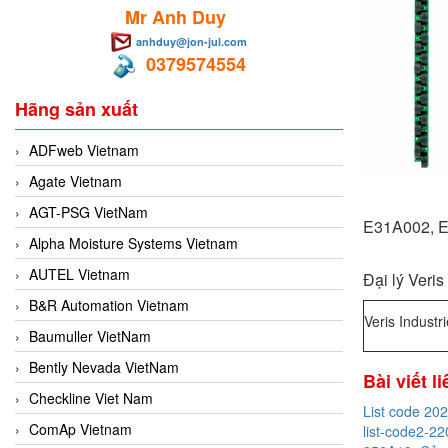
Mr Anh Duy
anhduy@jon-jul.com
0379574554
Hãng sản xuất
ADFweb Vietnam
Agate Vietnam
AGT-PSG VietNam
E31A002, E3
Alpha Moisture Systems Vietnam
AUTEL Vietnam
Đại lý Veris
B&R Automation Vietnam
Veris Industr
Baumuller VietNam
Bently Nevada VietNam
Bài viết l
Checkline Viet Nam
List code 20
ComAp Vietnam
list-code2-22