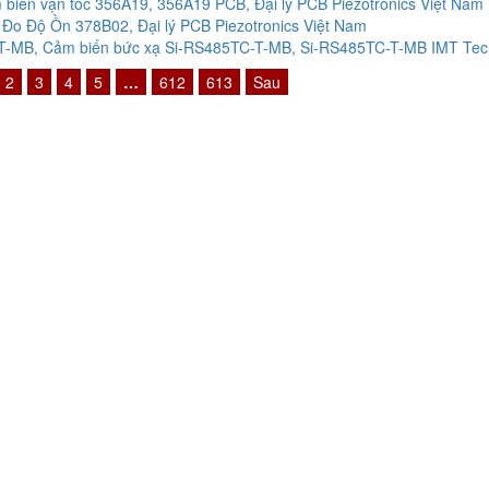
biến vận tốc 356A19, 356A19 PCB, Đại lý PCB Piezotronics Việt Nam
Đo Độ Ồn 378B02, Đại lý PCB Piezotronics Việt Nam
-MB, Cảm biến bức xạ Si-RS485TC-T-MB, Si-RS485TC-T-MB IMT Techn
2
3
4
5
…
612
613
Sau