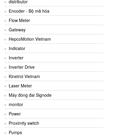
distributor
Encoder - Bộ mã hóa
Flow Meter
Gateway
HepcoMotion Vietnam
Indicator
Inverter
Inverter Drive
Kinetrol Vietnam
Laser Meter
Máy đóng đai Signode
monitor
Power
Proximity switch
Pumps