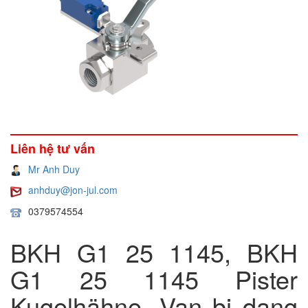
Liên hệ tư vấn
Mr Anh Duy
anhduy@jon-jul.com
0379574554
BKH G1 25 1145, BKH
G1 25 1145 Pister
Kugelhähne, Van bi dạng