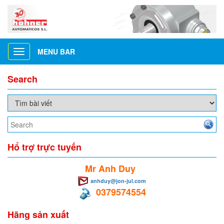
MENU BAR
Toggle
navigation
Search
Hổ trợ trực tuyến
Mr Anh Duy
anhduy@jon-jul.com
0379574554
Hãng sản xuất