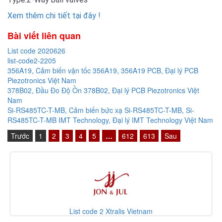
Xem thêm chi tiết tại đây !
Bài viết liên quan
List code 2020626
list-code2-2205
356A19, Cảm biến vận tốc 356A19, 356A19 PCB, Đại lý PCB
Piezotronics Việt Nam
378B02, Đầu Đo Độ Ồn 378B02, Đại lý PCB Piezotronics Việt
Nam
Si-RS485TC-T-MB, Cảm biến bức xạ Si-RS485TC-T-MB, Si-
RS485TC-T-MB IMT Technology, Đại lý IMT Technology Việt Nam
Trước
1
2
3
4
5
…
612
613
Sau
 code 2 Xtralis Vietnam
List code