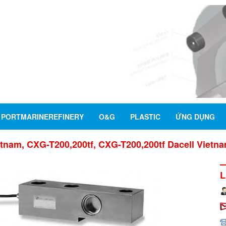
PORTMARINEREFINERY
O&G
PLASTIC
ỨNG DỤNG
etnam, CXG-T200,200tf, CXG-T200,200tf Dacell Vietnam
L