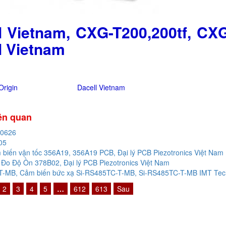
l Vietnam, CXG-T200,200tf, CXG-
l Vietnam
rigin
Dacell Vietnam
iên quan
20626
05
biến vận tốc 356A19, 356A19 PCB, Đại lý PCB Piezotronics Việt Nam
Đo Độ Ồn 378B02, Đại lý PCB Piezotronics Việt Nam
-MB, Cảm biến bức xạ Si-RS485TC-T-MB, Si-RS485TC-T-MB IMT Techn
2
3
4
5
…
612
613
Sau