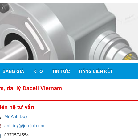
BẢNG GIÁ
KHO
TIN TỨC
HÃNG LIÊN KẾT
, đại lý Dacell Vietnam
iên hệ tư vấn
Mr Anh Duy
anhduy@jon-jul.com
0379574554