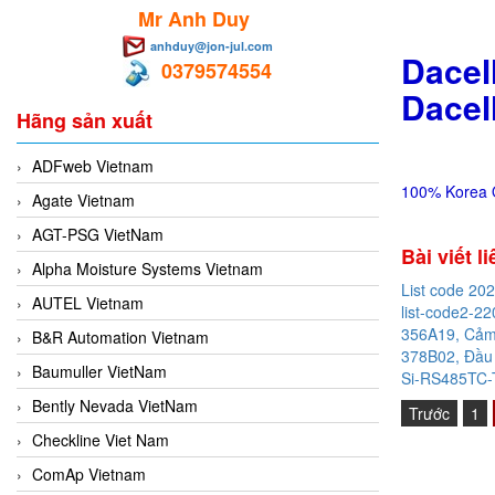
Mr Anh Duy
anhduy@jon-jul.com
Dacel
0379574554
Dacel
Hãng sản xuất
ADFweb Vietnam
100% Korea O
Agate Vietnam
AGT-PSG VietNam
Bài viết l
Alpha Moisture Systems Vietnam
List code 20
AUTEL Vietnam
list-code2-22
356A19, Cảm 
B&R Automation Vietnam
378B02, Đầu 
Baumuller VietNam
Si-RS485TC-T
Bently Nevada VietNam
Trước
1
Checkline Viet Nam
ComAp Vietnam