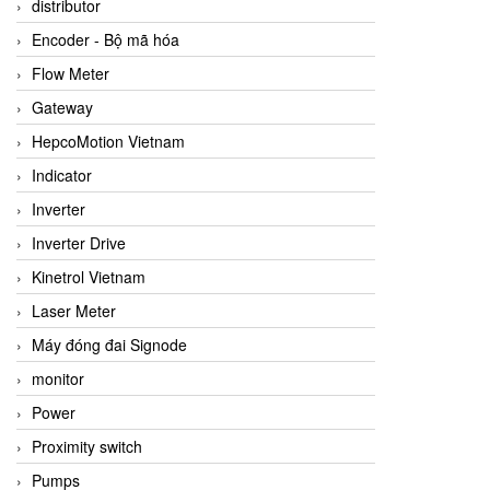
distributor
Encoder - Bộ mã hóa
Flow Meter
Gateway
HepcoMotion Vietnam
Indicator
Inverter
Inverter Drive
Kinetrol Vietnam
Laser Meter
Máy đóng đai Signode
monitor
Power
Proximity switch
Pumps