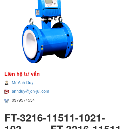
Liên hệ tư vấn
Mr Anh Duy
anhduy@jon-jul.com
0379574554
FT-3216-11511-1021-
103, FT-3216-11511-