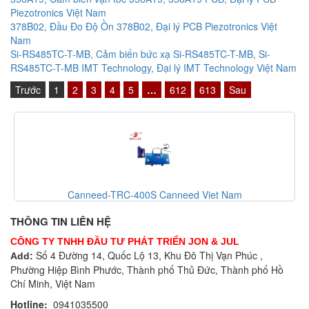
Piezotronics Việt Nam
378B02, Đầu Đo Độ Ồn 378B02, Đại lý PCB Piezotronics Việt
Nam
Si-RS485TC-T-MB, Cảm biến bức xạ Si-RS485TC-T-MB, Si-
RS485TC-T-MB IMT Technology, Đại lý IMT Technology Việt Nam
Trước
1
2
3
4
5
…
612
613
Sau
Canneed-BCG-100 Canneed Viet Nam
THÔNG TIN LIÊN HỆ
CÔNG TY TNHH ĐẦU TƯ PHÁT TRIỂN JON & JUL
Số 4 Đường 14, Quốc Lộ 13, Khu Đô Thị Vạn Phúc ,
Add:
Phường Hiệp Bình Phước, Thành phố Thủ Đức, Thành phố Hồ
Chí Minh, Việt Nam
Hotline:
0941035500