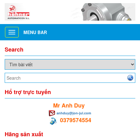
MENU BAR
Toggle
navigation
Search
Hổ trợ trực tuyến
Mr Anh Duy
anhduy@jon-jul.com
0379574554
Hãng sản xuất