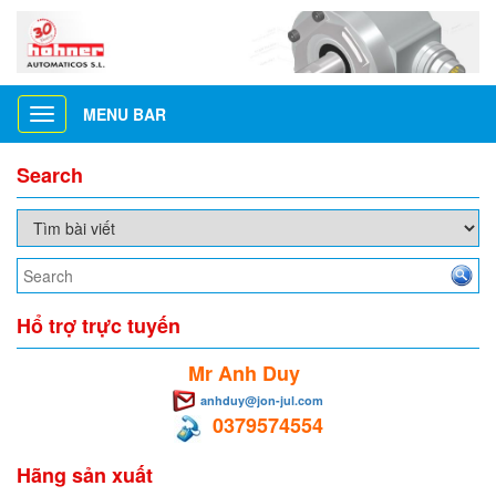
MENU BAR
Toggle
navigation
Search
Hổ trợ trực tuyến
Mr Anh Duy
anhduy@jon-jul.com
0379574554
Hãng sản xuất