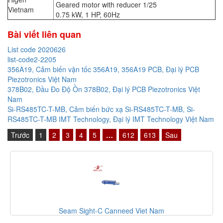
Geared motor with reducer 1/25
Vietnam
0.75 kW, 1 HP, 60Hz
Bài viết liên quan
List code 2020626
list-code2-2205
356A19, Cảm biến vận tốc 356A19, 356A19 PCB, Đại lý PCB
Piezotronics Việt Nam
378B02, Đầu Đo Độ Ồn 378B02, Đại lý PCB Piezotronics Việt
Nam
Si-RS485TC-T-MB, Cảm biến bức xạ Si-RS485TC-T-MB, Si-
RS485TC-T-MB IMT Technology, Đại lý IMT Technology Việt Nam
Trước
1
2
3
4
5
…
612
613
Sau
Seam Sight-C Canneed Viet Nam