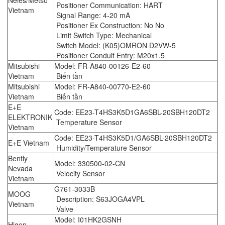
Neles/Metso
Positioner Communication: HART
Vietnam
Signal Range: 4-20 mA
Positioner Ex Construction: No No
Limit Switch Type: Mechanical
Switch Model: (K05)OMRON D2VW-5
Positioner Conduit Entry: M20x1.5
Mitsubishi
Model: FR-A840-00126-E2-60
Vietnam
Biến tần
Mitsubishi
Model: FR-A840-00770-E2-60
Vietnam
Biến tần
E+E
Code: EE23-T4HS3K5D1GA6SBL-20SBH120DT2
ELEKTRONIK
Temperature Sensor
Vietnam
Code: EE23-T4HS3K5D1/GA6SBL-20SBH120DT2
E+E Vietnam
Humidity/Temperature Sensor
Bently
Model: 330500-02-CN
Nevada
Velocity Sensor
Vietnam
G761-3033B
MOOG
Description: S63JOGA4VPL
Vietnam
Valve
Model: I01HK2GSNH
Higen