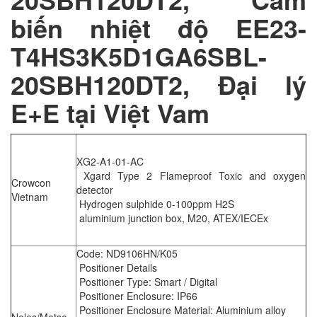
biến nhiệt độ EE23-
T4HS3K5D1GA6SBL-
20SBH120DT2, Đại lý
E+E tại Việt Vam
XG2-A1-01-AC
Xgard Type 2 Flameproof Toxic and oxygen
Crowcon
detector
Vietnam
Hydrogen sulphide 0-100ppm H2S
aluminium junction box, M20, ATEX/IECEx
Code: ND9106HN/K05
Positioner Details
Positioner Type: Smart / Digital
Positioner Enclosure: IP66
Positioner Enclosure Material: Aluminium alloy