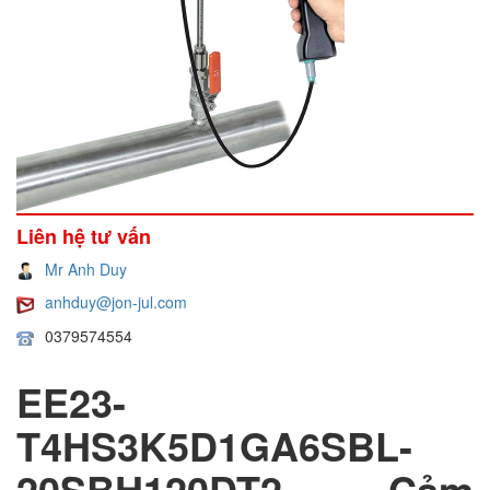
Liên hệ tư vấn
Mr Anh Duy
anhduy@jon-jul.com
0379574554
EE23-
T4HS3K5D1GA6SBL-
20SBH120DT2, Cảm