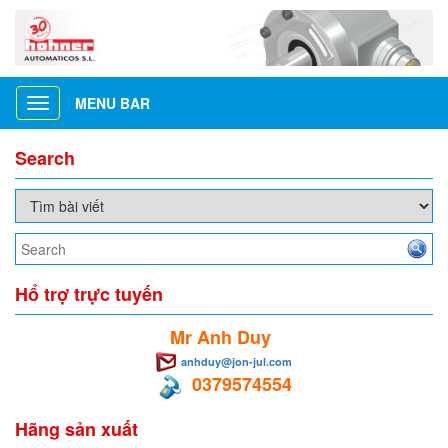
MENU BAR
Toggle
navigation
Search
Hổ trợ trực tuyến
Mr Anh Duy
anhduy@jon-jul.com
0379574554
Hãng sản xuất