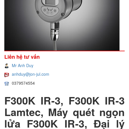
Liên hệ tư vấn
Mr Anh Duy
anhduy@jon-jul.com
0379574554
F300K IR-3, F300K IR-3
Lamtec, Máy quét ngọn
lửa F300K IR-3, Đại lý