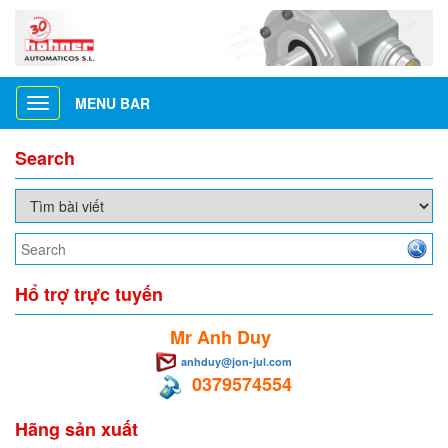
MENU BAR
Toggle
navigation
Search
Hổ trợ trực tuyến
Mr Anh Duy
anhduy@jon-jul.com
0379574554
Hãng sản xuất