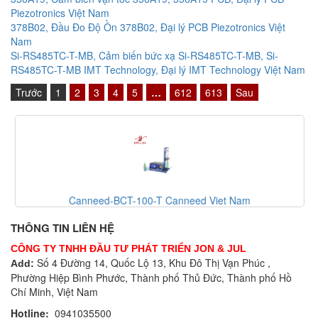
Piezotronics Việt Nam
378B02, Đầu Đo Độ Ồn 378B02, Đại lý PCB Piezotronics Việt
Nam
Si-RS485TC-T-MB, Cảm biến bức xạ Si-RS485TC-T-MB, Si-
RS485TC-T-MB IMT Technology, Đại lý IMT Technology Việt Nam
Trước
1
2
3
4
5
…
612
613
Sau
Canneed-BCT-100-T Canneed Viet Nam
THÔNG TIN LIÊN HỆ
CÔNG TY TNHH ĐẦU TƯ PHÁT TRIỂN JON & JUL
Số 4 Đường 14, Quốc Lộ 13, Khu Đô Thị Vạn Phúc ,
Add:
Phường Hiệp Bình Phước, Thành phố Thủ Đức, Thành phố Hồ
Chí Minh, Việt Nam
Hotline:
0941035500