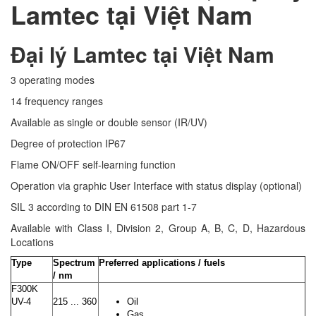
Lamtec tại Việt Nam
Đại lý Lamtec tại Việt Nam
3 operating modes
14 frequency ranges
Available as single or double sensor (IR/UV)
Degree of protection IP67
Flame ON/OFF self-learning function
Operation via graphic User Interface with status display (optional)
SIL 3 according to DIN EN 61508 part 1-7
Available with Class I, Division 2, Group A, B, C, D, Hazardous
Locations
Type
Spectrum
Preferred applications / fuels
/ nm
F300K
UV-4
215 ... 360
Oil
Gas