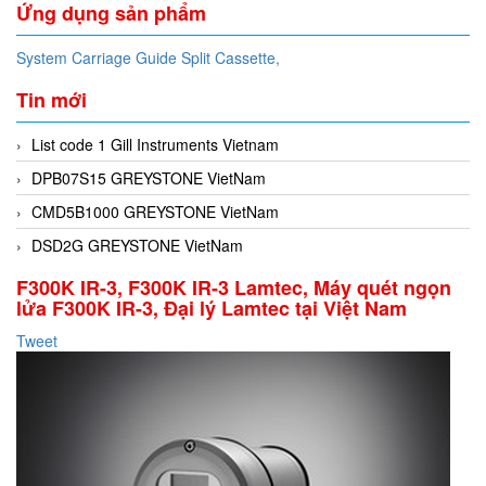
Ứng dụng sản phẩm
System Carriage Guide Split Cassette,
Tin mới
List code 1 Gill Instruments Vietnam
DPB07S15 GREYSTONE VietNam
CMD5B1000 GREYSTONE VietNam
DSD2G GREYSTONE VietNam
F300K IR-3, F300K IR-3 Lamtec, Máy quét ngọn
lửa F300K IR-3, Đại lý Lamtec tại Việt Nam
Tweet