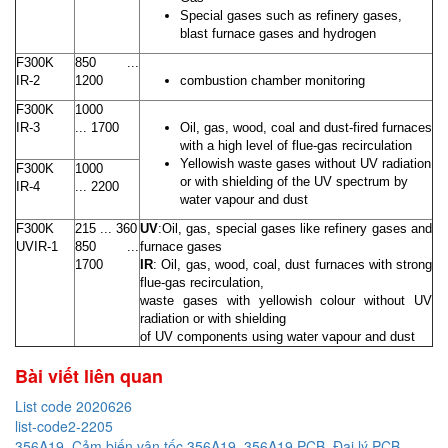
Special gases such as refinery gases,
blast furnace gases and hydrogen
F300K
850 ...
IR-2
1200
combustion chamber monitoring
F300K
1000
IR-3
... 1700
Oil, gas, wood, coal and dust-fired furnaces
with a high level of flue-gas recirculation
Yellowish waste gases without UV radiation
F300K
1000
or with shielding of the UV spectrum by
IR-4
... 2200
water vapour and dust
F300K
215 ... 360
UV
:Oil, gas, special gases like refinery gases and
UVIR-1
850 ...
furnace gases
1700
IR
: Oil, gas, wood, coal, dust furnaces with strong
flue-gas recirculation,
waste gases with yellowish colour without UV
radiation or with shielding
of UV components using water vapour and dust
Bài viết liên quan
List code 2020626
list-code2-2205
356A19, Cảm biến vận tốc 356A19, 356A19 PCB, Đại lý PCB