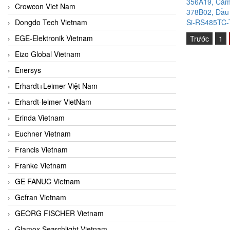
356A19, Cảm 
Crowcon Viet Nam
378B02, Đầu 
Dongdo Tech Vietnam
Si-RS485TC-T
EGE-Elektronik Vietnam
Trước
1
Eizo Global Vietnam
Enersys
Erhardt+Leimer Việt Nam
Erhardt-leimer VietNam
Erinda Vietnam
Euchner Vietnam
Francis Vietnam
Franke Vietnam
GE FANUC Vietnam
Gefran Vietnam
GEORG FISCHER Vietnam
Glamox Searchlight Vietnam