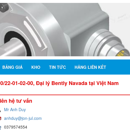
BẢNG GIÁ
KHO
TIN TỨC
HÃNG LIÊN KẾT
/22-01-02-00, Đại lý Bently Navada tại Việt Nam
iên hệ tư vấn
Mr Anh Duy
anhduy@jon-jul.com
0379574554