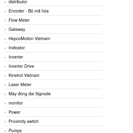
distributor
Encoder - Bộ mã hóa
Flow Meter
Gateway
HepcoMotion Vietnam
Indicator
Inverter
Inverter Drive
Kinetrol Vietnam
Laser Meter
Máy đóng đai Signode
monitor
Power
Proximity switch
Pumps