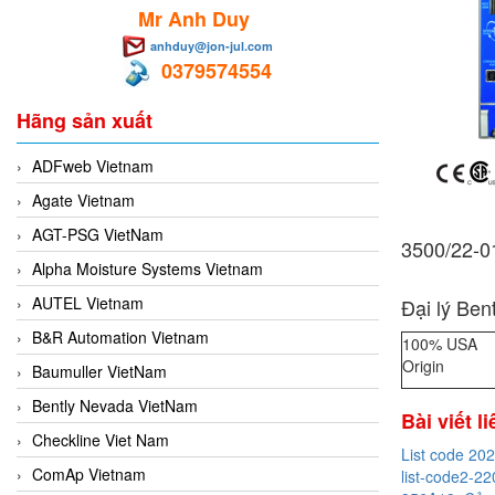
Mr Anh Duy
anhduy@jon-jul.com
0379574554
Hãng sản xuất
ADFweb Vietnam
Agate Vietnam
AGT-PSG VietNam
3500/22-01
Alpha Moisture Systems Vietnam
AUTEL Vietnam
Đại lý Ben
B&R Automation Vietnam
100% USA
Origin
Baumuller VietNam
Bently Nevada VietNam
Bài viết l
Checkline Viet Nam
List code 20
ComAp Vietnam
list-code2-22