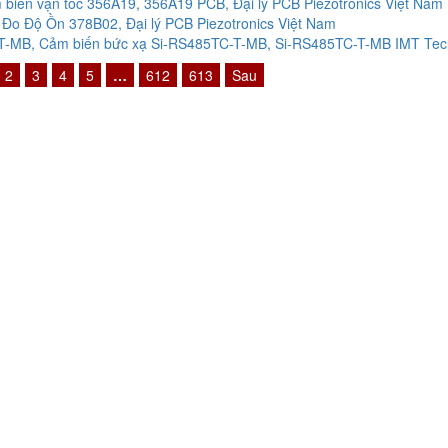
biến vận tốc 356A19, 356A19 PCB, Đại lý PCB Piezotronics Việt Nam
Đo Độ Ồn 378B02, Đại lý PCB Piezotronics Việt Nam
-MB, Cảm biến bức xạ Si-RS485TC-T-MB, Si-RS485TC-T-MB IMT Techn
2
3
4
5
…
612
613
Sau