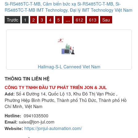
Si-RS485TC-T-MB, Cảm biến bức xạ Si-RS485TC-T-MB, Si-
RS485TC-T-MB IMT Technology, Đại lý IMT Technology Việt Nam
Trước
1
2
3
4
5
…
612
613
Sau
Hallmag-S-L Canneed Viet Nam
THÔNG TIN LIÊN HỆ
CÔNG TY TNHH ĐẦU TƯ PHÁT TRIỂN JON & JUL
Số 4 Đường 14, Quốc Lộ 13, Khu Đô Thị Vạn Phúc ,
Add:
Phường Hiệp Bình Phước, Thành phố Thủ Đức, Thành phố Hồ
Chí Minh, Việt Nam
Hotline:
0941035500
@jon-jul.com
Email:
sales
https://jonjul-automation.com/
Website: