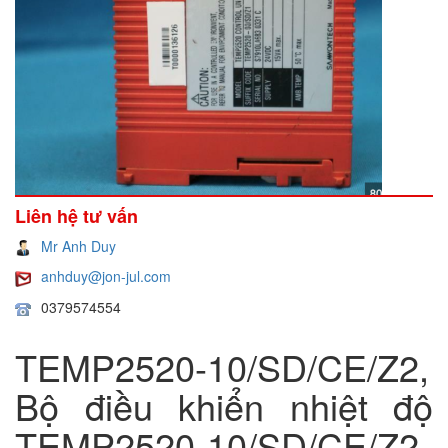
Liên hệ tư vấn
Mr Anh Duy
anhduy@jon-jul.com
0379574554
TEMP2520-10/SD/CE/Z2,
Bộ điều khiển nhiệt độ
TEMP2520-10/SD/CE/Z2,