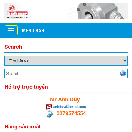
MENU BAR
Toggle
navigation
Search
Hổ trợ trực tuyến
Mr Anh Duy
anhduy@jon-jul.com
0379574554
Hãng sản xuất