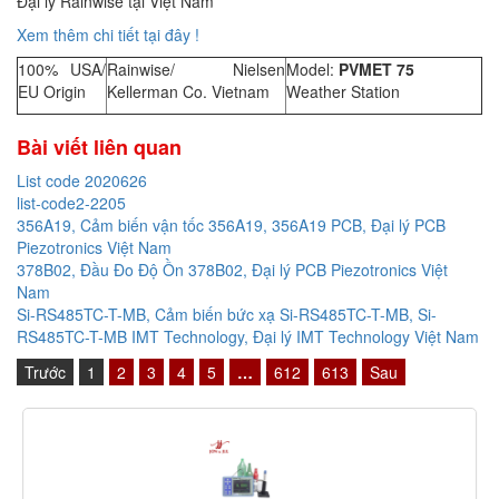
Đại lý Rainwise tại Việt Nam
Xem thêm chi tiết tại đây !
100% USA/
Rainwise/ Nielsen
Model:
PVMET 75
EU Origin
Kellerman Co. Vietnam
Weather Station
Bài viết liên quan
List code 2020626
list-code2-2205
356A19, Cảm biến vận tốc 356A19, 356A19 PCB, Đại lý PCB
Piezotronics Việt Nam
378B02, Đầu Đo Độ Ồn 378B02, Đại lý PCB Piezotronics Việt
Nam
Si-RS485TC-T-MB, Cảm biến bức xạ Si-RS485TC-T-MB, Si-
RS485TC-T-MB IMT Technology, Đại lý IMT Technology Việt Nam
Trước
1
2
3
4
5
…
612
613
Sau