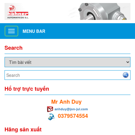
MENU BAR
Toggle
navigation
Search
Hổ trợ trực tuyến
Mr Anh Duy
anhduy@jon-jul.com
0379574554
Hãng sản xuất