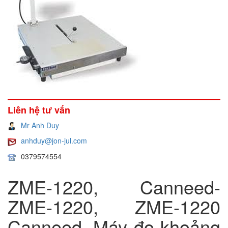
Liên hệ tư vấn
Mr Anh Duy
anhduy@jon-jul.com
0379574554
ZME-1220, Canneed-
ZME-1220, ZME-1220
Canneed, Máy đo khoảng