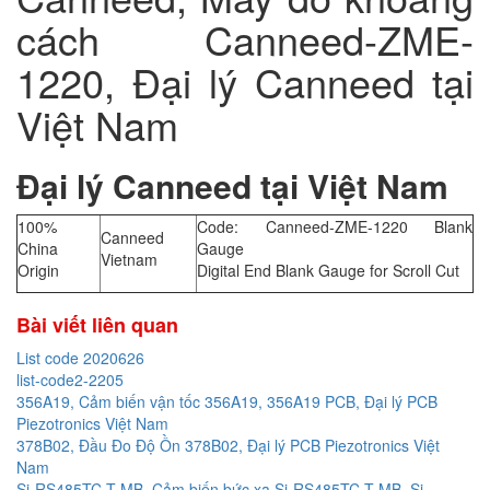
cách Canneed-ZME-
1220, Đại lý Canneed tại
Việt Nam
Đại lý Canneed tại Việt Nam
100%
Code: Canneed-ZME-1220 Blank
Canneed
China
Gauge
Vietnam
Origin
Digital End Blank Gauge for Scroll Cut
Bài viết liên quan
List code 2020626
list-code2-2205
356A19, Cảm biến vận tốc 356A19, 356A19 PCB, Đại lý PCB
Piezotronics Việt Nam
378B02, Đầu Đo Độ Ồn 378B02, Đại lý PCB Piezotronics Việt
Nam
Si-RS485TC-T-MB, Cảm biến bức xạ Si-RS485TC-T-MB, Si-