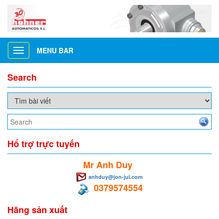
MENU BAR
Toggle
navigation
Search
Hổ trợ trực tuyến
Mr Anh Duy
anhduy@jon-jul.com
0379574554
Hãng sản xuất