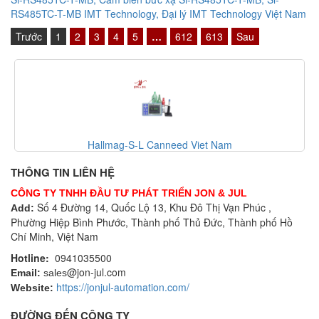
RS485TC-T-MB IMT Technology, Đại lý IMT Technology Việt Nam
Trước
1
2
3
4
5
…
612
613
Sau
Hallmag-S-L Canneed Viet Nam
THÔNG TIN LIÊN HỆ
CÔNG TY TNHH ĐẦU TƯ PHÁT TRIỂN JON & JUL
Số 4 Đường 14, Quốc Lộ 13, Khu Đô Thị Vạn Phúc ,
Add:
Phường Hiệp Bình Phước, Thành phố Thủ Đức, Thành phố Hồ
Chí Minh, Việt Nam
Hotline:
0941035500
@jon-jul.com
Email:
sales
https://jonjul-automation.com/
Website:
ĐƯỜNG ĐẾN CÔNG TY