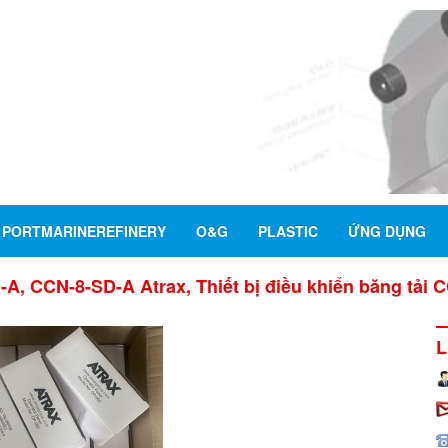
PORTMARINEREFINERY
O&G
PLASTIC
ỨNG DỤNG
A, CCN-8-SD-A Atrax, Thiết bị điều khiển băng tải C
L