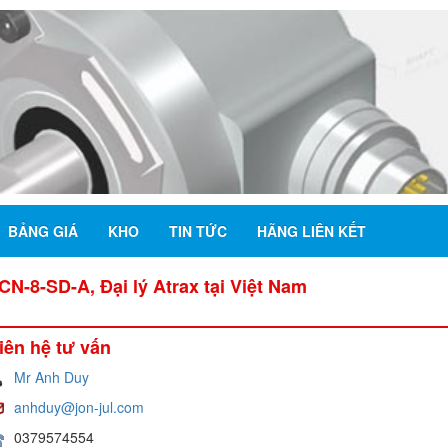
BẢNG GIÁ
KHO
TIN TỨC
HÃNG LIÊN KẾT
CN-8-SD-A, Đại lý Atrax tại Việt Nam
iên hệ tư vấn
Mr Anh Duy
anhduy@jon-jul.com
0379574554