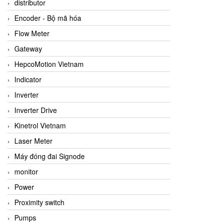
distributor
Encoder - Bộ mã hóa
Flow Meter
Gateway
HepcoMotion Vietnam
Indicator
Inverter
Inverter Drive
Kinetrol Vietnam
Laser Meter
Máy đóng đai Signode
monitor
Power
Proximity switch
Pumps