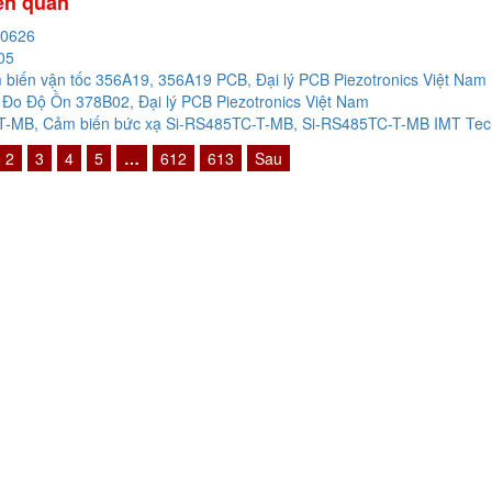
iên quan
20626
05
biến vận tốc 356A19, 356A19 PCB, Đại lý PCB Piezotronics Việt Nam
Đo Độ Ồn 378B02, Đại lý PCB Piezotronics Việt Nam
-MB, Cảm biến bức xạ Si-RS485TC-T-MB, Si-RS485TC-T-MB IMT Techn
2
3
4
5
…
612
613
Sau