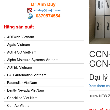
Mr Anh Duy
anhduy@jon-jul.com
0379574554
Hãng sản xuất
ADFweb Vietnam
Agate Vietnam
CCN-
AGT-PSG VietNam
CCN-8
Alpha Moisture Systems Vietnam
AUTEL Vietnam
Đại lý
B&R Automation Vietnam
Baumuller VietNam
Xem thêm chi t
Bently Nevada VietNam
100% NEW Z
Checkline Viet Nam
ComAp Vietnam