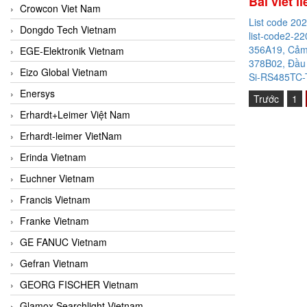
Bài viết l
Crowcon Viet Nam
List code 20
Dongdo Tech Vietnam
list-code2-22
356A19, Cảm 
EGE-Elektronik Vietnam
378B02, Đầu 
Eizo Global Vietnam
Si-RS485TC-T
Enersys
Trước
1
Erhardt+Leimer Việt Nam
Erhardt-leimer VietNam
Erinda Vietnam
Euchner Vietnam
Francis Vietnam
Franke Vietnam
GE FANUC Vietnam
Gefran Vietnam
GEORG FISCHER Vietnam
Glamox Searchlight Vietnam