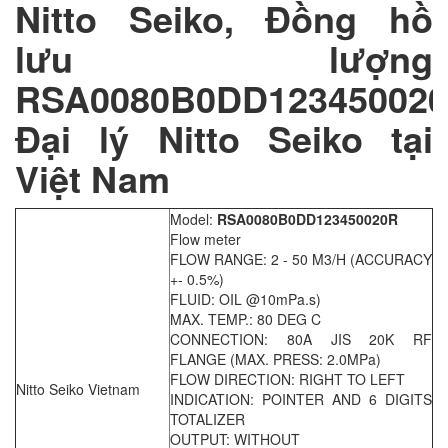
Nitto Seiko, Đồng hồ
lưu lượng
RSA0080B0DD123450020
Đại lý Nitto Seiko tại
Việt Nam
Model:
RSA0080B0DD123450020R
Flow meter
FLOW RANGE: 2 - 50 M3/H (ACCURACY
+- 0.5%)
FLUID: OIL @10mPa.s)
MAX. TEMP.: 80 DEG C
CONNECTION: 80A JIS 20K RF
FLANGE (MAX. PRESS: 2.0MPa)
FLOW DIRECTION: RIGHT TO LEFT
Nitto Seiko Vietnam
INDICATION: POINTER AND 6 DIGITS
TOTALIZER
OUTPUT: WITHOUT