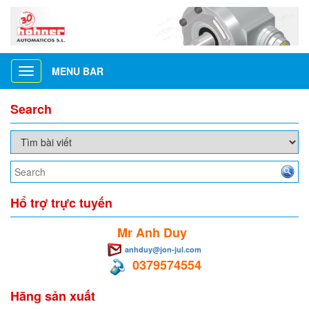
MENU BAR
Toggle
navigation
Search
Hổ trợ trực tuyến
Mr Anh Duy
anhduy@jon-jul.com
0379574554
Hãng sản xuất