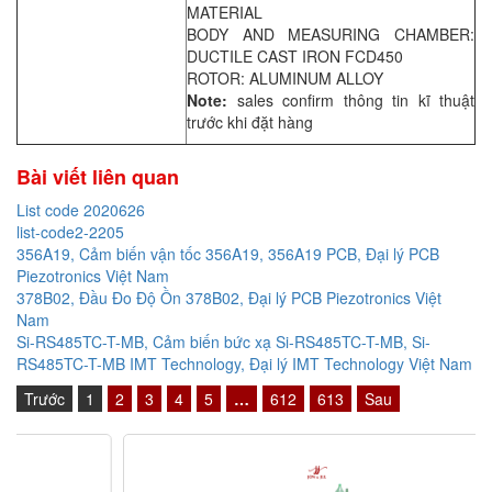
MATERIAL
BODY AND MEASURING CHAMBER:
DUCTILE CAST IRON FCD450
ROTOR: ALUMINUM ALLOY
Note:
sales confirm thông tin kĩ thuật
trước khi đặt hàng
Bài viết liên quan
List code 2020626
list-code2-2205
356A19, Cảm biến vận tốc 356A19, 356A19 PCB, Đại lý PCB
Piezotronics Việt Nam
378B02, Đầu Đo Độ Ồn 378B02, Đại lý PCB Piezotronics Việt
Nam
Si-RS485TC-T-MB, Cảm biến bức xạ Si-RS485TC-T-MB, Si-
RS485TC-T-MB IMT Technology, Đại lý IMT Technology Việt Nam
Trước
1
2
3
4
5
…
612
613
Sau