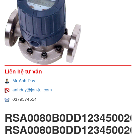
Liên hệ tư vấn
Mr Anh Duy
anhduy@jon-jul.com
0379574554
RSA0080B0DD123450020
RSA0080B0DD12345002