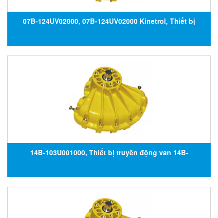
07B-124UV02000, 07B-124UV02000 Kinetrol, Thiết bị
truyền động van 07B-124UV02000, Đại lý Kinetrol tại Việt
Nam
14B-103U001000, Thiết bị truyền động van 14B-
103U001000, Đại lý Kinetrol tại Việt Nam