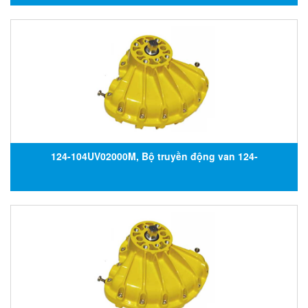
124-104UV02000M, Bộ truyền động van 124-
104UV02000M, Đại lý Kinetrol tại Việt Nam