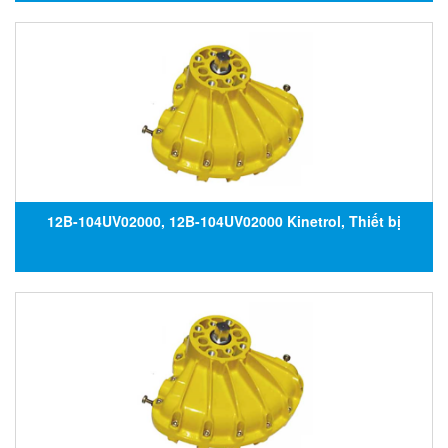
12B-104UV02000, 12B-104UV02000 Kinetrol, Thiết bị
truyền động van 12B-104UV02000, Đại lý Kinetrol tại Việt
Nam