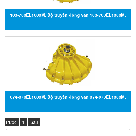
103-700EL1000M, Bộ truyền động van 103-700EL1000M,
Đại lý Kinetrol Vietnam
074-070EL1000M, Bộ truyền động van 074-070EL1000M,
Đại lý Kinetrol Vietnam
Trước
1
Sau