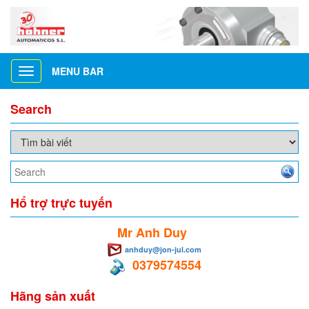
MENU BAR
Toggle
navigation
Search
Hổ trợ trực tuyến
Mr Anh Duy
anhduy@jon-jul.com
0379574554
Hãng sản xuất