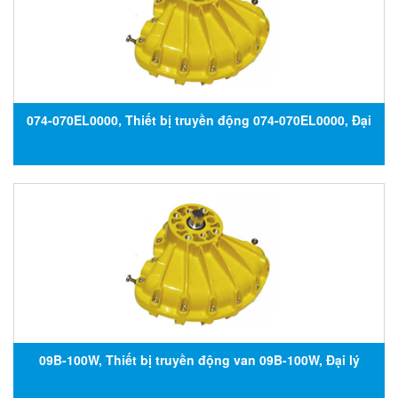
074-070EL0000, Thiết bị truyền động 074-070EL0000, Đại
lý Kinetrol tại Việt Nam
09B-100W, Thiết bị truyền động van 09B-100W, Đại lý
Kinetrol tại Việt Nam