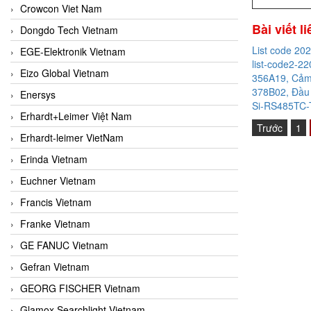
Crowcon Viet Nam
Bài viết l
Dongdo Tech Vietnam
List code 20
EGE-Elektronik Vietnam
list-code2-22
Eizo Global Vietnam
356A19, Cảm 
378B02, Đầu 
Enersys
Si-RS485TC-T
Erhardt+Leimer Việt Nam
Trước
1
Erhardt-leimer VietNam
Erinda Vietnam
Euchner Vietnam
Francis Vietnam
Franke Vietnam
GE FANUC Vietnam
Gefran Vietnam
GEORG FISCHER Vietnam
Glamox Searchlight Vietnam