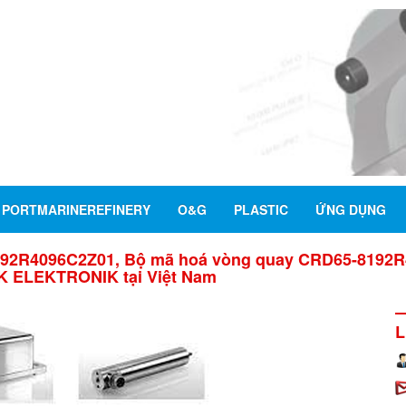
PORTMARINEREFINERY
O&G
PLASTIC
ỨNG DỤNG
92R4096C2Z01, Bộ mã hoá vòng quay CRD65-8192
WK ELEKTRONIK tại Việt Nam
L