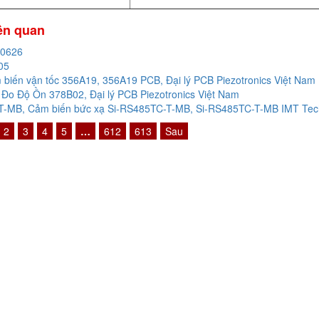
iên quan
20626
05
biến vận tốc 356A19, 356A19 PCB, Đại lý PCB Piezotronics Việt Nam
Đo Độ Ồn 378B02, Đại lý PCB Piezotronics Việt Nam
-MB, Cảm biến bức xạ Si-RS485TC-T-MB, Si-RS485TC-T-MB IMT Techn
2
3
4
5
…
612
613
Sau