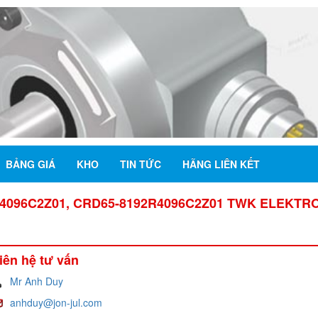
BẢNG GIÁ
KHO
TIN TỨC
HÃNG LIÊN KẾT
R4096C2Z01, CRD65-8192R4096C2Z01 TWK ELEKTRO
iên hệ tư vấn
Mr Anh Duy
anhduy@jon-jul.com