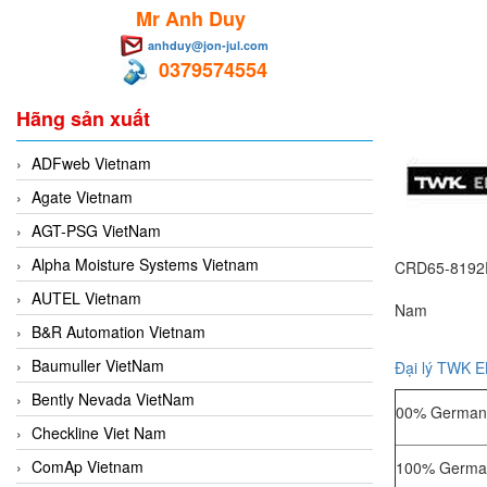
Mr Anh Duy
anhduy@jon-jul.com
0379574554
Hãng sản xuất
ADFweb Vietnam
Agate Vietnam
AGT-PSG VietNam
Alpha Moisture Systems Vietnam
CRD65-8192
AUTEL Vietnam
Nam
B&R Automation Vietnam
Baumuller VietNam
Đại lý TWK 
Bently Nevada VietNam
00% Germany
Checkline Viet Nam
ComAp Vietnam
100% German