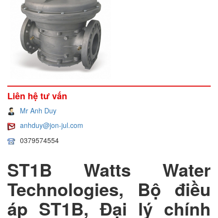
Liên hệ tư vấn
Mr Anh Duy
anhduy@jon-jul.com
0379574554
ST1B Watts Water
Technologies, Bộ điều
áp ST1B, Đại lý chính