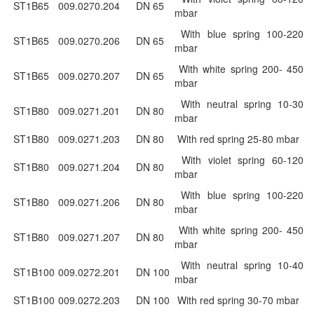
ST1B65
009.0270.204
DN 65
mbar
With blue spring 100-220
ST1B65
009.0270.206
DN 65
mbar
With white spring 200- 450
ST1B65
009.0270.207
DN 65
mbar
With neutral spring 10-30
ST1B80
009.0271.201
DN 80
mbar
ST1B80
009.0271.203
DN 80
With red spring 25-80 mbar
With violet spring 60-120
ST1B80
009.0271.204
DN 80
mbar
With blue spring 100-220
ST1B80
009.0271.206
DN 80
mbar
With white spring 200- 450
ST1B80
009.0271.207
DN 80
mbar
With neutral spring 10-40
ST1B100
009.0272.201
DN 100
mbar
ST1B100
009.0272.203
DN 100
With red spring 30-70 mbar