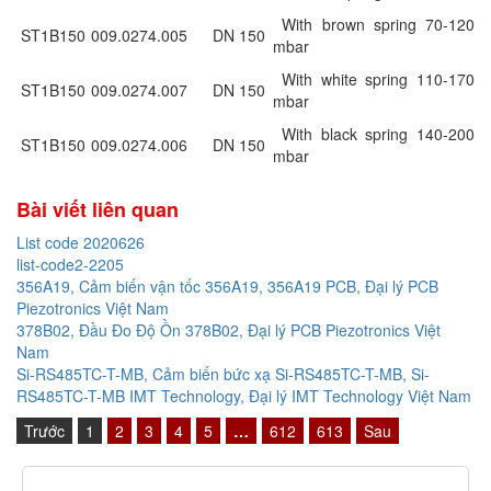
With brown spring 70-120
ST1B150
009.0274.005
DN 150
mbar
With white spring 110-170
ST1B150
009.0274.007
DN 150
mbar
With black spring 140-200
ST1B150
009.0274.006
DN 150
mbar
Bài viết liên quan
List code 2020626
list-code2-2205
356A19, Cảm biến vận tốc 356A19, 356A19 PCB, Đại lý PCB
Piezotronics Việt Nam
378B02, Đầu Đo Độ Ồn 378B02, Đại lý PCB Piezotronics Việt
Nam
Si-RS485TC-T-MB, Cảm biến bức xạ Si-RS485TC-T-MB, Si-
RS485TC-T-MB IMT Technology, Đại lý IMT Technology Việt Nam
Trước
1
2
3
4
5
…
612
613
Sau