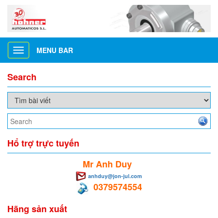
MENU BAR
Toggle
navigation
Search
Hổ trợ trực tuyến
Mr Anh Duy
anhduy@jon-jul.com
0379574554
Hãng sản xuất