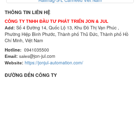
Viet Nam
Canneed-BCT-100-T Canneed V
THÔNG TIN LIÊN HỆ
CÔNG TY TNHH ĐẦU TƯ PHÁT TRIỂN JON & JUL
Số 4 Đường 14, Quốc Lộ 13, Khu Đô Thị Vạn Phúc ,
Add:
Phường Hiệp Bình Phước, Thành phố Thủ Đức, Thành phố Hồ
Chí Minh, Việt Nam
Hotline:
0941035500
@jon-jul.com
Email:
sales
https://jonjul-automation.com/
Website:
ĐƯỜNG ĐẾN CÔNG TY