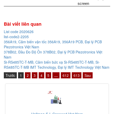
screen
Bài viết liên quan
List code 2020626
list-code2-2205
356A19, Cảm biến vận tốc 356A19, 356A19 PCB, Đại lý PCB
Piezotronics Việt Nam
378B02, Đầu Đo Độ Ồn 378B02, Đại lý PCB Piezotronics Việt
Nam
Si-RS485TC-T-MB, Cảm biến bức xạ Si-RS485TC-T-MB, Si-
RS485TC-T-MB IMT Technology, Đại lý IMT Technology Việt Nam
Trước
1
2
3
4
5
…
612
613
Sau