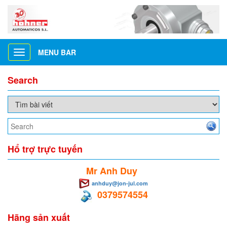
MENU BAR
Toggle
navigation
Search
Hổ trợ trực tuyến
Mr Anh Duy
anhduy@jon-jul.com
0379574554
Hãng sản xuất