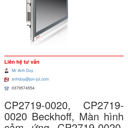
Liên hệ tư vấn
Mr Anh Duy
anhduy@jon-jul.com
0379574554
CP2719-0020, CP2719-
0020 Beckhoff, Màn hình
cảm ứng CP2719-0020,