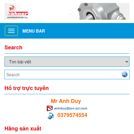
MENU BAR
Toggle
navigation
Search
Hổ trợ trực tuyến
Mr Anh Duy
anhduy@jon-jul.com
0379574554
Hãng sản xuất