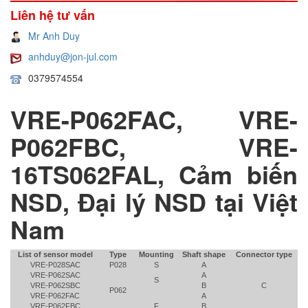
Liên hệ tư vấn
Mr Anh Duy
anhduy@jon-jul.com
0379574554
VRE-P062FAC, VRE-
P062FBC, VRE-
16TS062FAL, Cảm biến
NSD, Đại lý NSD tại Việt
Nam
List of sensor model
Type
Mounting
Shaft shape
Connector type
VRE-P028SAC
P028
S
A
VRE-P062SAC
A
S
VRE-P062SBC
B
C
P062
VRE-P062FAC
A
VRE-P062FBC
F
B