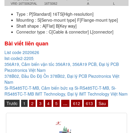
VRE-16TS062FAL
16TS062
A
L
Type : P[Standard] 16TS[High-resolution]
Mounting : S[Servo-mount type] F[Flange-mount type]
Shaft shape : A[Flat] B[Key way]
Connector type : C[Cable & connector] L[connector]
Bài viết liên quan
List code 2020626
list-code2-2205
356A19, Cảm biến vận tốc 356A19, 356A19 PCB, Đại lý PCB
Piezotronics Việt Nam
378B02, Đầu Đo Độ Ồn 378B02, Đại lý PCB Piezotronics Việt
Nam
Si-RS485TC-T-MB, Cảm biến bức xạ Si-RS485TC-T-MB, Si-
RS485TC-T-MB IMT Technology, Đại lý IMT Technology Việt Nam
Trước
1
2
3
4
5
…
612
613
Sau