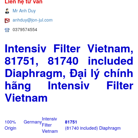
Liên hệ tư vấn
Mr Anh Duy
anhduy@jon-jul.com
0379574554
Intensiv Filter Vietnam,
81751, 81740 included
Diaphragm, Đại lý chính
hãng Intensiv Filter
Vietnam
Intensiv
100% Germany
81751
Filter
Origin
(81740 included) Diaphragm
Vietnam