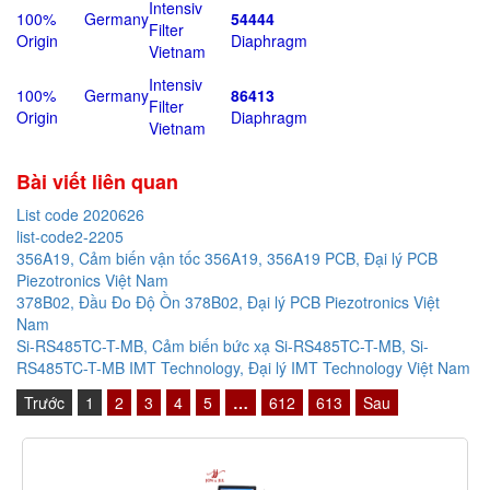
Intensiv
100% Germany
54444
Filter
Origin
Diaphragm
Vietnam
Intensiv
100% Germany
86413
Filter
Origin
Diaphragm
Vietnam
Bài viết liên quan
List code 2020626
list-code2-2205
356A19, Cảm biến vận tốc 356A19, 356A19 PCB, Đại lý PCB
Piezotronics Việt Nam
378B02, Đầu Đo Độ Ồn 378B02, Đại lý PCB Piezotronics Việt
Nam
Si-RS485TC-T-MB, Cảm biến bức xạ Si-RS485TC-T-MB, Si-
RS485TC-T-MB IMT Technology, Đại lý IMT Technology Việt Nam
Trước
1
2
3
4
5
…
612
613
Sau