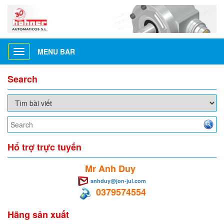
MENU BAR
Toggle
navigation
Search
Hổ trợ trực tuyến
Mr Anh Duy
anhduy@jon-jul.com
0379574554
Hãng sản xuất