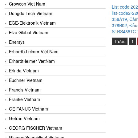
Crowcon Viet Nam
List code 20
list-code2-22
Dongdo Tech Vietnam
356A19, Cảm 
EGE-Elektronik Vietnam
378B02, Đầu 
Si-RS485TC-T
Eizo Global Vietnam
Trước
1
Enersys
Erhardt+Leimer Việt Nam
Erhardt-leimer VietNam
Erinda Vietnam
Euchner Vietnam
Francis Vietnam
Franke Vietnam
GE FANUC Vietnam
Gefran Vietnam
GEORG FISCHER Vietnam
Glamox Searchlight Vietnam