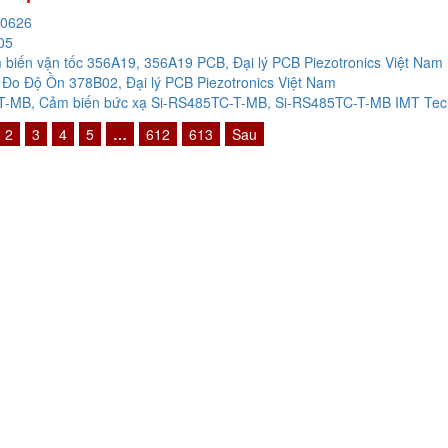
20626
05
biến vận tốc 356A19, 356A19 PCB, Đại lý PCB Piezotronics Việt Nam
Đo Độ Ồn 378B02, Đại lý PCB Piezotronics Việt Nam
-MB, Cảm biến bức xạ Si-RS485TC-T-MB, Si-RS485TC-T-MB IMT Techn
2
3
4
5
…
612
613
Sau