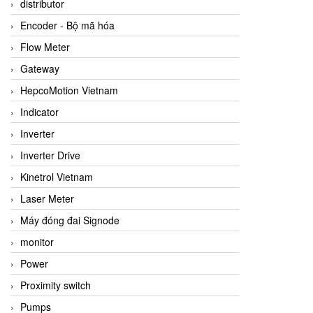
distributor
Encoder - Bộ mã hóa
Flow Meter
Gateway
HepcoMotion Vietnam
Indicator
Inverter
Inverter Drive
Kinetrol Vietnam
Laser Meter
Máy đóng đai Signode
monitor
Power
Proximity switch
Pumps