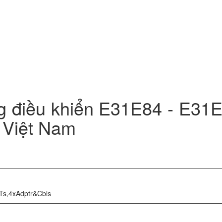
g điều khiển E31E84 - E31
i Việt Nam
Ts,4xAdptr&Cbls