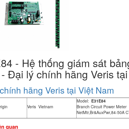
84 - Hệ thống giám sát bản
 - Đại lý chính hãng Veris tạ
 chính hãng Veris tại Việt Nam
Model:
E
31
E84
igin
Veris Vietnam
Branch Circuit Power Meter
NetMtr,Br&AuxPwr,84-50A C
iên quan