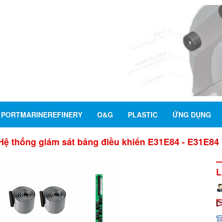
PORTMARINEREFINERY
O&G
PLASTIC
ỨNG DỤNG
Hệ thống giám sát bảng điều khiển E31E84 - E31E84 Ve
L