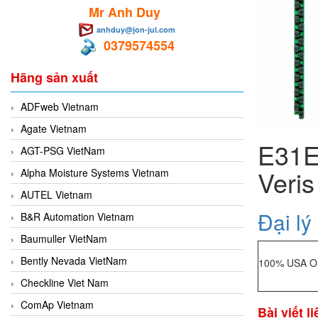
Mr Anh Duy
anhduy@jon-jul.com
0379574554
Hãng sản xuất
ADFweb Vietnam
Agate Vietnam
E31E
AGT-PSG VietNam
Veris
Alpha Moisture Systems Vietnam
AUTEL Vietnam
Đại lý
B&R Automation Vietnam
Baumuller VietNam
Bently Nevada VietNam
100% USA Or
Checkline Viet Nam
ComAp Vietnam
Bài viết l