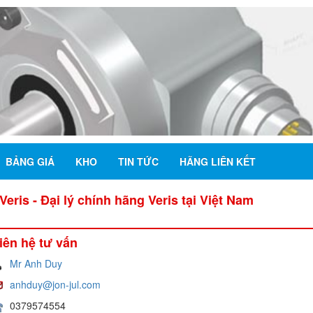
BẢNG GIÁ
KHO
TIN TỨC
HÃNG LIÊN KẾT
ris - Đại lý chính hãng Veris tại Việt Nam
iên hệ tư vấn
Mr Anh Duy
anhduy@jon-jul.com
0379574554