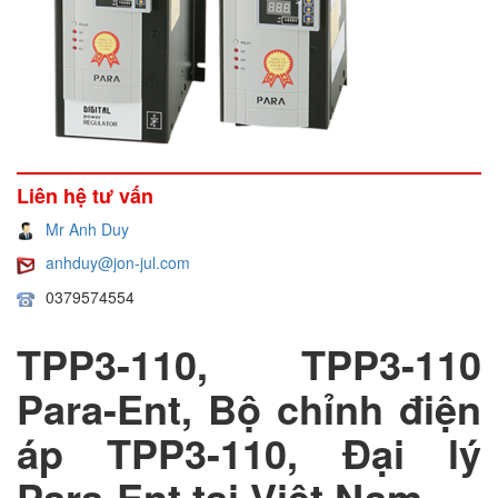
Liên hệ tư vấn
Mr Anh Duy
anhduy@jon-jul.com
0379574554
TPP3-110, TPP3-110
Para-Ent, Bộ chỉnh điện
áp TPP3-110, Đại lý
Para-Ent tại Việt Nam