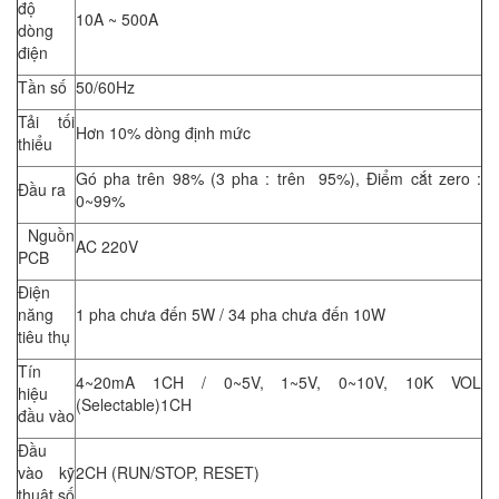
độ
10A ~ 500A
dòng
điện
Tần số
50/60Hz
Tải tối
Hơn 10% dòng định mức
thiểu
Gó pha trên 98% (3 pha : trên 95%), Điểm cắt zero :
Đầu ra
0~99%
Nguồn
AC 220V
PCB
Điện
năng
1 pha chưa đến 5W / 34 pha chưa đến 10W
tiêu thụ
Tín
4~20mA 1CH / 0~5V, 1~5V, 0~10V, 10K VOL
hiệu
(Selectable)1CH
đầu vào
Đầu
vào kỹ
2CH (RUN/STOP, RESET)
thuật số