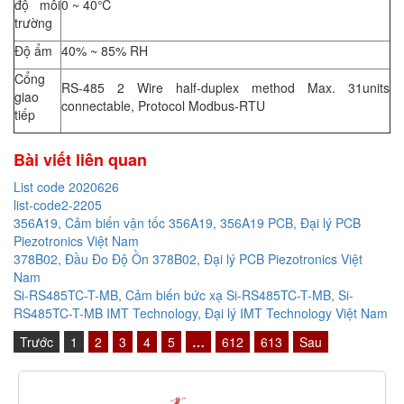
độ môi
0 ~ 40℃
trường
Độ ẩm
40% ~ 85% RH
Cổng
RS-485 2 Wire half-duplex method Max. 31units
giao
connectable, Protocol Modbus-RTU
tiếp
Bài viết liên quan
List code 2020626
list-code2-2205
356A19, Cảm biến vận tốc 356A19, 356A19 PCB, Đại lý PCB
Piezotronics Việt Nam
378B02, Đầu Đo Độ Ồn 378B02, Đại lý PCB Piezotronics Việt
Nam
Si-RS485TC-T-MB, Cảm biến bức xạ Si-RS485TC-T-MB, Si-
RS485TC-T-MB IMT Technology, Đại lý IMT Technology Việt Nam
Trước
1
2
3
4
5
…
612
613
Sau