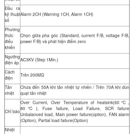
Đầu ra
kỹ thuật
Alarm 2CH (Warning 1CH, Alarm 1CH)
số
Phương
thức
Chọn giữa pha góc (Standard, current F/B, voltage F/B,
điểu
power F/B) và phát hiện điểm zero
khiển
Ngưỡng
AC3KV (Step 1Min.)
điện áp
Cách
Trên 200MΩ
điện
Tản
Chưa đến 55A khi tản nhiệt tự nhiên / Trên 70A khi dùn
nhiệt
quạt tản nhiệt
Over Current, Over Temperature of heatsink(60℃,
80℃), Fuse failure, Load Failure, SCR failure
Chỉ báo
Unbalanced load, Main power failure(option), FAN alarm
(Option), Partial load failure(Option)
Nhiệt