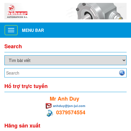
MENU BAR
Toggle
navigation
Search
Hổ trợ trực tuyến
Mr Anh Duy
anhduy@jon-jul.com
0379574554
Hãng sản xuất