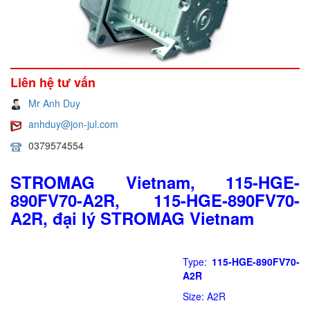
Liên hệ tư vấn
Mr Anh Duy
anhduy@jon-jul.com
0379574554
STROMAG Vietnam, 115-HGE-
890FV70-A2R, 115-HGE-890FV70-
A2R, đại lý STROMAG Vietnam
Type:
115-HGE-890FV70-
A2R
Size: A2R