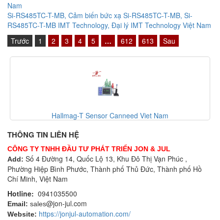
Nam
Si-RS485TC-T-MB, Cảm biến bức xạ Si-RS485TC-T-MB, Si-
RS485TC-T-MB IMT Technology, Đại lý IMT Technology Việt Nam
Trước
1
2
3
4
5
…
612
613
Sau
Nam
Hallmag-S-L Canneed Viet Nam
THÔNG TIN LIÊN HỆ
CÔNG TY TNHH ĐẦU TƯ PHÁT TRIỂN JON & JUL
Số 4 Đường 14, Quốc Lộ 13, Khu Đô Thị Vạn Phúc ,
Add:
Phường Hiệp Bình Phước, Thành phố Thủ Đức, Thành phố Hồ
Chí Minh, Việt Nam
Hotline:
0941035500
@jon-jul.com
Email:
sales
https://jonjul-automation.com/
Website: