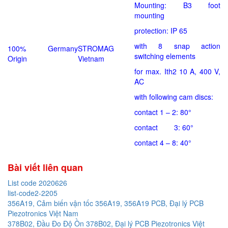
Mounting: B3 foot
mounting
protection: IP 65
with 8 snap action
100% Germany
STROMAG
switching elements
Origin
Vietnam
for max. Ith2 10 A, 400 V,
AC
with following cam discs:
contact 1 – 2: 80°
contact 3: 60°
contact 4 – 8: 40°
Bài viết liên quan
List code 2020626
list-code2-2205
356A19, Cảm biến vận tốc 356A19, 356A19 PCB, Đại lý PCB
Piezotronics Việt Nam
378B02, Đầu Đo Độ Ồn 378B02, Đại lý PCB Piezotronics Việt