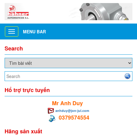
MENU BAR
Toggle
navigation
Search
Hổ trợ trực tuyến
Mr Anh Duy
anhduy@jon-jul.com
0379574554
Hãng sản xuất