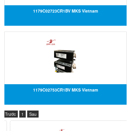
1179C02723CR1BV MKS Vietnam
1179C02753CR1BV MKS Vietnam
Trước
1
Sau