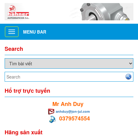
MENU BAR
Toggle
navigation
Search
Hổ trợ trực tuyến
Mr Anh Duy
anhduy@jon-jul.com
0379574554
Hãng sản xuất