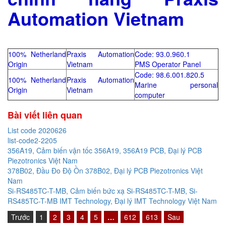
Automation Vietnam
100% Netherland
Praxis Automation
Code: 93.0.960.1
Origin
Vietnam
PMS Operator Panel
Code: 98.6.001.820.5
100% Netherland
Praxis Automation
Marine personal
Origin
Vietnam
computer
Bài viết liên quan
List code 2020626
list-code2-2205
356A19, Cảm biến vận tốc 356A19, 356A19 PCB, Đại lý PCB
Piezotronics Việt Nam
378B02, Đầu Đo Độ Ồn 378B02, Đại lý PCB Piezotronics Việt
Nam
Si-RS485TC-T-MB, Cảm biến bức xạ Si-RS485TC-T-MB, Si-
RS485TC-T-MB IMT Technology, Đại lý IMT Technology Việt Nam
Trước
1
2
3
4
5
…
612
613
Sau