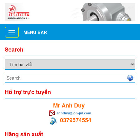
MENU BAR
Toggle
navigation
Search
Hổ trợ trực tuyến
Mr Anh Duy
anhduy@jon-jul.com
0379574554
Hãng sản xuất