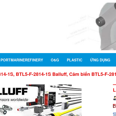
PORTMARINEREFINERY
O&G
PLASTIC
ỨNG DỤNG
14-1S, BTL5-F-2814-1S Balluff, Cảm biến BTL5-F-2814-
L