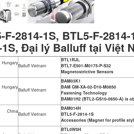
-F-2814-1S, BTL5-F-2814-1
1S, Đại lý Balluff tại Việt
BTL1RJL
Hungary
Balluff Vietnam
BTL7-E501-M0175-P-S32
Magnetostrictive Sensors
BAM03K1
Hungary
BAM GM-XA-02-D10-M0850
Balluff Vietnam
Fastening Technology
BAM01H2 (BTL2-GS10-0850-A) is ob
BAM014H
 China
Balluff Vietnam
BTL5-F-2814-1S
Accessories (Magnet for profile styl
BTL0W5H