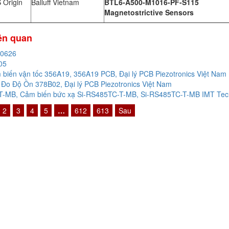
 Origin
Balluff Vietnam
BTL6-A500-M1016-PF-S115
Magnetostrictive Sensors
iên quan
20626
05
biến vận tốc 356A19, 356A19 PCB, Đại lý PCB Piezotronics Việt Nam
Đo Độ Ồn 378B02, Đại lý PCB Piezotronics Việt Nam
-MB, Cảm biến bức xạ Si-RS485TC-T-MB, Si-RS485TC-T-MB IMT Techn
2
3
4
5
…
612
613
Sau