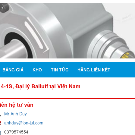
BẢNG GIÁ
KHO
TIN TỨC
HÃNG LIÊN KẾT
1S, Đại lý Balluff tại Việt Nam
iên hệ tư vấn
Mr Anh Duy
anhduy@jon-jul.com
0379574554