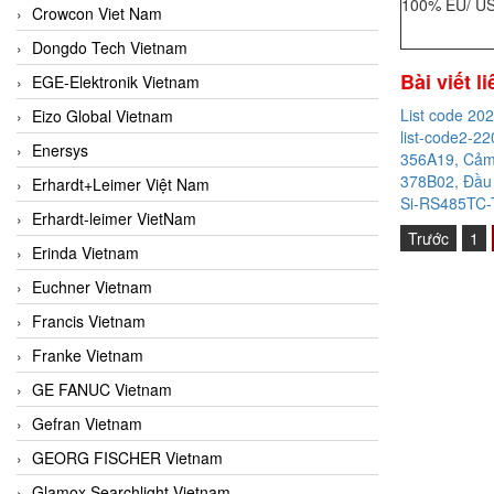
100% EU/ US
Crowcon Viet Nam
Dongdo Tech Vietnam
Bài viết l
EGE-Elektronik Vietnam
List code 20
Eizo Global Vietnam
list-code2-22
Enersys
356A19, Cảm 
378B02, Đầu 
Erhardt+Leimer Việt Nam
Si-RS485TC-T
Erhardt-leimer VietNam
Trước
1
Erinda Vietnam
Euchner Vietnam
Francis Vietnam
Franke Vietnam
GE FANUC Vietnam
Gefran Vietnam
GEORG FISCHER Vietnam
Glamox Searchlight Vietnam