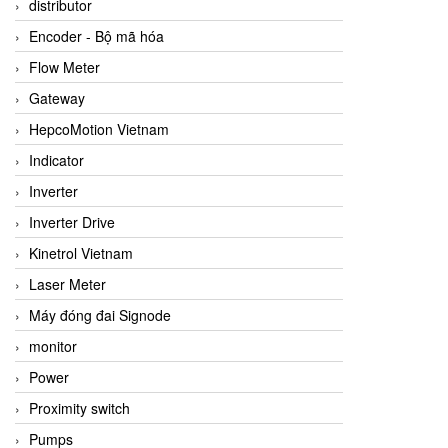
distributor
Encoder - Bộ mã hóa
Flow Meter
Gateway
HepcoMotion Vietnam
Indicator
Inverter
Inverter Drive
Kinetrol Vietnam
Laser Meter
Máy đóng đai Signode
monitor
Power
Proximity switch
Pumps