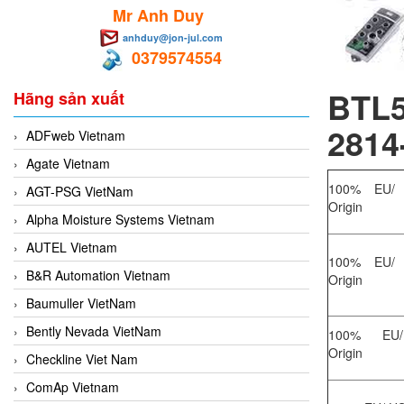
Mr Anh Duy
anhduy@jon-jul.com
0379574554
BTL5
Hãng sản xuất
2814-
ADFweb Vietnam
Agate Vietnam
100% EU/ 
AGT-PSG VietNam
Origin
Alpha Moisture Systems Vietnam
AUTEL Vietnam
100% EU/ 
B&R Automation Vietnam
Origin
Baumuller VietNam
Bently Nevada VietNam
100% EU/
Origin
Checkline Viet Nam
ComAp Vietnam