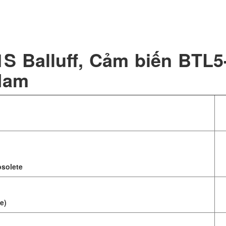
S Balluff, Cảm biến BTL5
 Nam
solete
e)