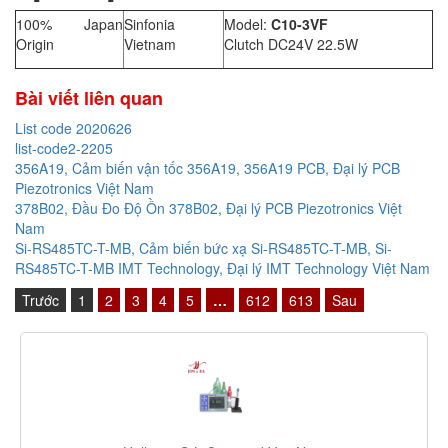
100% Japan
Sinfonia
Model:
C10-3VF
Origin
Vietnam
Clutch DC24V 22.5W
Bài viết liên quan
List code 2020626
list-code2-2205
356A19, Cảm biến vận tốc 356A19, 356A19 PCB, Đại lý PCB
Piezotronics Việt Nam
378B02, Đầu Đo Độ Ồn 378B02, Đại lý PCB Piezotronics Việt
Nam
Si-RS485TC-T-MB, Cảm biến bức xạ Si-RS485TC-T-MB, Si-
RS485TC-T-MB IMT Technology, Đại lý IMT Technology Việt Nam
Trước
1
2
3
4
5
…
612
613
Sau