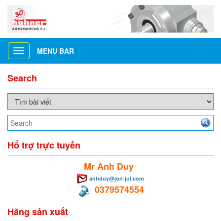
MENU BAR
Toggle
navigation
Search
Hổ trợ trực tuyến
Mr Anh Duy
anhduy@jon-jul.com
0379574554
Hãng sản xuất