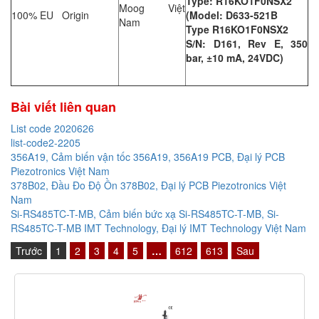
Type: R16KO1F0NSX2
Moog Việt
100% EU Origin
(Model: D633-521B
Nam
Type R16KO1F0NSX2
S/N: D161, Rev E, 350
bar, ±10 mA, 24VDC)
Bài viết liên quan
List code 2020626
list-code2-2205
356A19, Cảm biến vận tốc 356A19, 356A19 PCB, Đại lý PCB
Piezotronics Việt Nam
378B02, Đầu Đo Độ Ồn 378B02, Đại lý PCB Piezotronics Việt
Nam
Si-RS485TC-T-MB, Cảm biến bức xạ Si-RS485TC-T-MB, Si-
RS485TC-T-MB IMT Technology, Đại lý IMT Technology Việt Nam
Trước
1
2
3
4
5
…
612
613
Sau