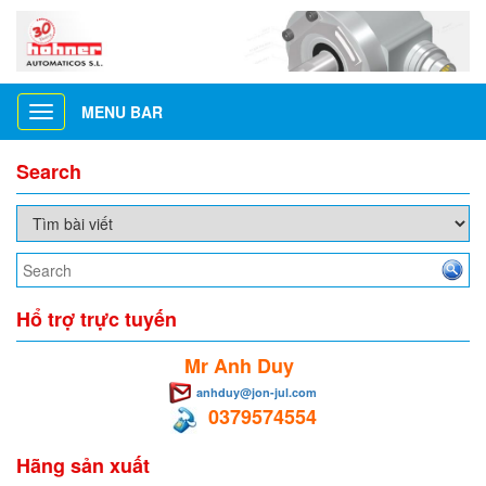
MENU BAR
Toggle
navigation
Search
Hổ trợ trực tuyến
Mr Anh Duy
anhduy@jon-jul.com
0379574554
Hãng sản xuất