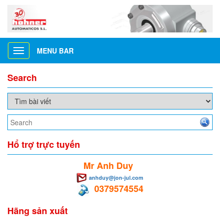
MENU BAR
Toggle
navigation
Search
Hổ trợ trực tuyến
Mr Anh Duy
anhduy@jon-jul.com
0379574554
Hãng sản xuất