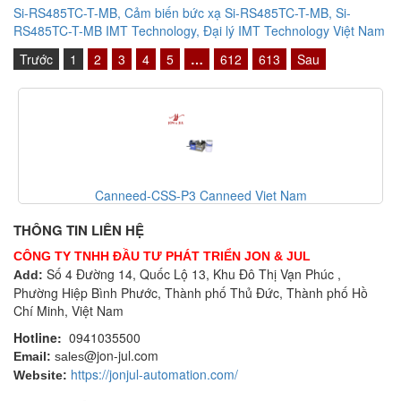
Si-RS485TC-T-MB, Cảm biến bức xạ Si-RS485TC-T-MB, Si-
RS485TC-T-MB IMT Technology, Đại lý IMT Technology Việt Nam
Trước
1
2
3
4
5
…
612
613
Sau
Canneed-CSS-P3 Canneed Viet Nam
THÔNG TIN LIÊN HỆ
CÔNG TY TNHH ĐẦU TƯ PHÁT TRIỂN JON & JUL
Số 4 Đường 14, Quốc Lộ 13, Khu Đô Thị Vạn Phúc ,
Add:
Phường Hiệp Bình Phước, Thành phố Thủ Đức, Thành phố Hồ
Chí Minh, Việt Nam
Hotline:
0941035500
@jon-jul.com
Email:
sales
https://jonjul-automation.com/
Website: