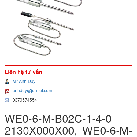
Liên hệ tư vấn
Mr Anh Duy
anhduy@jon-jul.com
0379574554
WE0-6-M-B02C-1-4-0
2130X000X00, WE0-6-M-