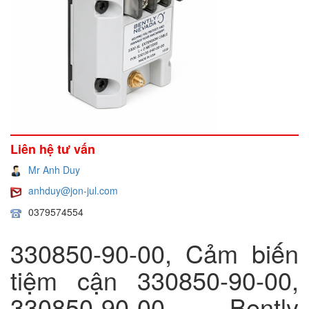
Liên hệ tư vấn
Mr Anh Duy
anhduy@jon-jul.com
0379574554
330850-90-00, Cảm biến
tiệm cận 330850-90-00,
330850-90-00 Bently