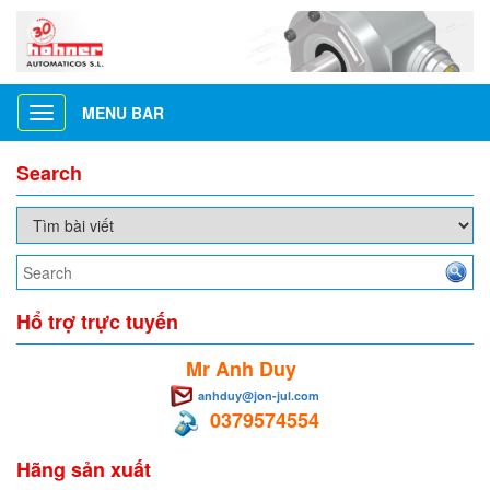
MENU BAR
Toggle
navigation
Search
Hổ trợ trực tuyến
Mr Anh Duy
anhduy@jon-jul.com
0379574554
Hãng sản xuất