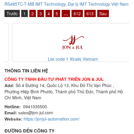
RS485TC-T-MB IMT Technology, Đại lý IMT Technology Việt Nam
Trước
1
2
3
4
5
…
612
613
Sau
List code 1 Xtralis Vietnam
THÔNG TIN LIÊN HỆ
CÔNG TY TNHH ĐẦU TƯ PHÁT TRIỂN JON & JUL
Số 4 Đường 14, Quốc Lộ 13, Khu Đô Thị Vạn Phúc ,
Add:
Phường Hiệp Bình Phước, Thành phố Thủ Đức, Thành phố Hồ
Chí Minh, Việt Nam
Hotline:
0941035500
@jon-jul.com
Email:
sales
https://jonjul-automation.com/
Website:
ĐƯỜNG ĐẾN CÔNG TY