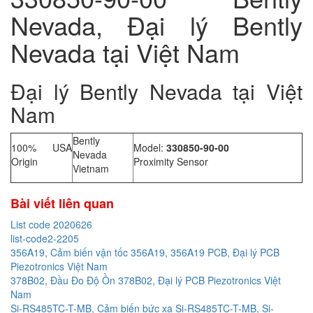
Nevada, Đại lý Bently
Nevada tại Việt Nam
Đại lý Bently Nevada tại Việt
Nam
Bently
100% USA
Model:
330850-90-00
Nevada
Origin
Proximity Sensor
Vietnam
Bài viết liên quan
List code 2020626
list-code2-2205
356A19, Cảm biến vận tốc 356A19, 356A19 PCB, Đại lý PCB
Piezotronics Việt Nam
378B02, Đầu Đo Độ Ồn 378B02, Đại lý PCB Piezotronics Việt
Nam
Si-RS485TC-T-MB, Cảm biến bức xạ Si-RS485TC-T-MB, Si-