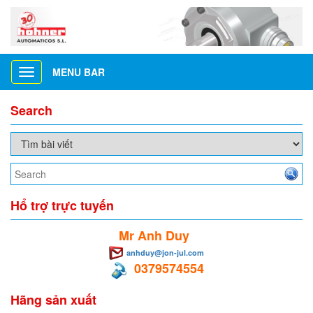
MENU BAR
Toggle
navigation
Search
Hổ trợ trực tuyến
Mr Anh Duy
anhduy@jon-jul.com
0379574554
Hãng sản xuất