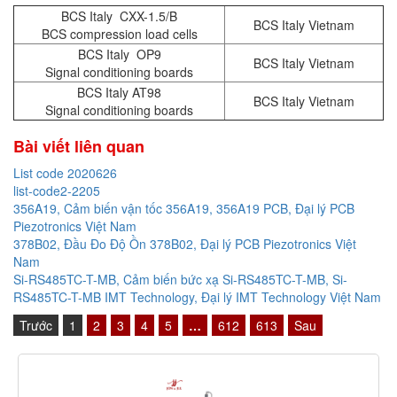
BCS Italy CXX-1.5/B
BCS Italy Vietnam
BCS compression load cells
BCS Italy OP9
BCS Italy Vietnam
Signal conditioning boards
BCS Italy AT98
BCS Italy Vietnam
Signal conditioning boards
Bài viết liên quan
List code 2020626
list-code2-2205
356A19, Cảm biến vận tốc 356A19, 356A19 PCB, Đại lý PCB
Piezotronics Việt Nam
378B02, Đầu Đo Độ Ồn 378B02, Đại lý PCB Piezotronics Việt
Nam
Si-RS485TC-T-MB, Cảm biến bức xạ Si-RS485TC-T-MB, Si-
RS485TC-T-MB IMT Technology, Đại lý IMT Technology Việt Nam
Trước
1
2
3
4
5
…
612
613
Sau