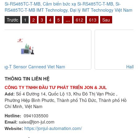
Si-RS485TC-T-MB, Cảm biến bức xạ Si-RS485TC-T-MB, Si-
RS485TC-T-MB IMT Technology, Đại lý IMT Technology Việt Nam
Trước
1
2
3
4
5
…
612
613
Sau
Hallmag-S-L Canneed Viet Nam
THÔNG TIN LIÊN HỆ
CÔNG TY TNHH ĐẦU TƯ PHÁT TRIỂN JON & JUL
Số 4 Đường 14, Quốc Lộ 13, Khu Đô Thị Vạn Phúc ,
Add:
Phường Hiệp Bình Phước, Thành phố Thủ Đức, Thành phố Hồ
Chí Minh, Việt Nam
Hotline:
0941035500
@jon-jul.com
Email:
sales
https://jonjul-automation.com/
Website: