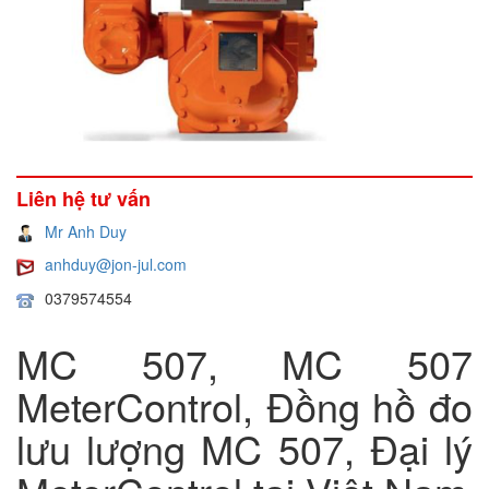
Liên hệ tư vấn
Mr Anh Duy
anhduy@jon-jul.com
0379574554
MC 507, MC 507
MeterControl, Đồng hồ đo
lưu lượng MC 507, Đại lý