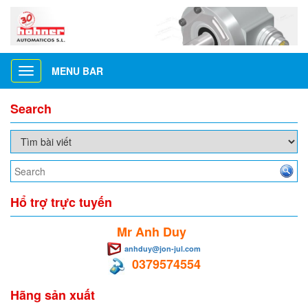
MENU BAR
Toggle
navigation
Search
Hổ trợ trực tuyến
Mr Anh Duy
anhduy@jon-jul.com
0379574554
Hãng sản xuất