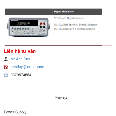
Liên hệ tư vấn
Mr Anh Duy
anhduy@jon-jul.com
0379574554
P9610A
Power Supply