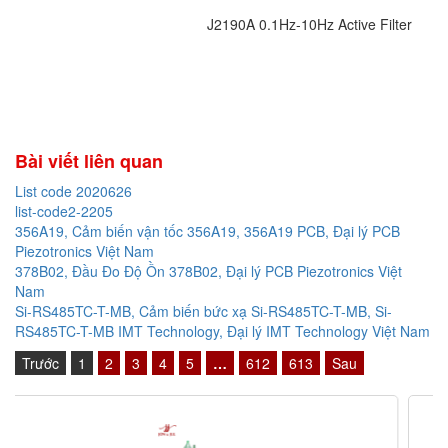
J2190A 0.1Hz-10Hz Active Filter
Bài viết liên quan
List code 2020626
list-code2-2205
356A19, Cảm biến vận tốc 356A19, 356A19 PCB, Đại lý PCB
Piezotronics Việt Nam
378B02, Đầu Đo Độ Ồn 378B02, Đại lý PCB Piezotronics Việt
Nam
Si-RS485TC-T-MB, Cảm biến bức xạ Si-RS485TC-T-MB, Si-
RS485TC-T-MB IMT Technology, Đại lý IMT Technology Việt Nam
Trước
1
2
3
4
5
…
612
613
Sau