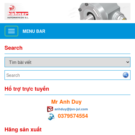
MENU BAR
Toggle
navigation
Search
Hổ trợ trực tuyến
Mr Anh Duy
anhduy@jon-jul.com
0379574554
Hãng sản xuất