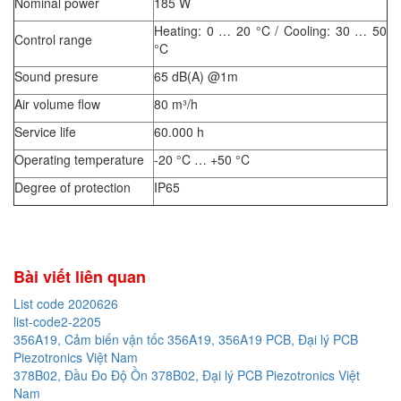
Nominal power
185 W
Heating: 0 … 20 °C / Cooling: 30 … 50
Control range
°C
Sound presure
65 dB(A) @1m
Air volume flow
80 m³/h
Service life
60.000 h
Operating temperature
-20 °C … +50 °C
Degree of protection
IP65
Bài viết liên quan
List code 2020626
list-code2-2205
356A19, Cảm biến vận tốc 356A19, 356A19 PCB, Đại lý PCB
Piezotronics Việt Nam
378B02, Đầu Đo Độ Ồn 378B02, Đại lý PCB Piezotronics Việt
Nam