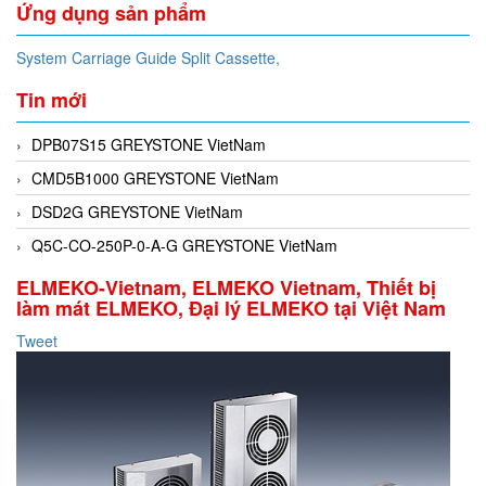
Ứng dụng sản phẩm
System Carriage Guide Split Cassette,
Tin mới
DPB07S15 GREYSTONE VietNam
CMD5B1000 GREYSTONE VietNam
DSD2G GREYSTONE VietNam
Q5C-CO-250P-0-A-G GREYSTONE VietNam
ELMEKO-Vietnam, ELMEKO Vietnam, Thiết bị
làm mát ELMEKO, Đại lý ELMEKO tại Việt Nam
Tweet