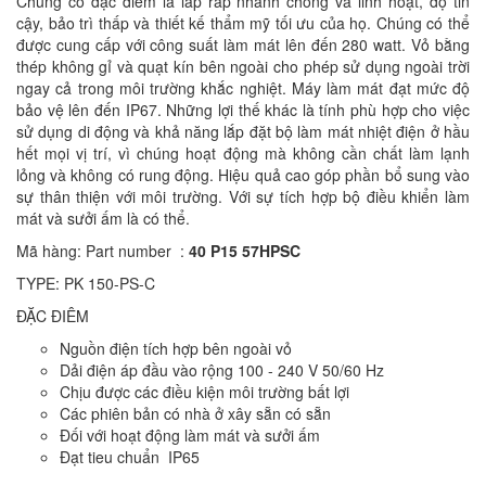
Chúng có đặc điểm là lắp ráp nhanh chóng và linh hoạt, độ tin
cậy, bảo trì thấp và thiết kế thẩm mỹ tối ưu của họ. Chúng có thể
được cung cấp với công suất làm mát lên đến 280 watt. Vỏ bằng
thép không gỉ và quạt kín bên ngoài cho phép sử dụng ngoài trời
ngay cả trong môi trường khắc nghiệt. Máy làm mát đạt mức độ
bảo vệ lên đến IP67. Những lợi thế khác là tính phù hợp cho việc
sử dụng di động và khả năng lắp đặt bộ làm mát nhiệt điện ở hầu
hết mọi vị trí, vì chúng hoạt động mà không cần chất làm lạnh
lỏng và không có rung động. Hiệu quả cao góp phần bổ sung vào
sự thân thiện với môi trường. Với sự tích hợp bộ điều khiển làm
mát và sưởi ấm là có thể.
Mã hàng: Part number :
40 P15 57HPSC
TYPE: PK 150-PS-C
ĐẶC ĐIÊM
Nguồn điện tích hợp bên ngoài vỏ
Dải điện áp đầu vào rộng 100 - 240 V 50/60 Hz
Chịu được các điều kiện môi trường bất lợi
Các phiên bản có nhà ở xây sẵn có sẵn
Đối với hoạt động làm mát và sưởi ấm
Đạt tieu chuẩn IP65