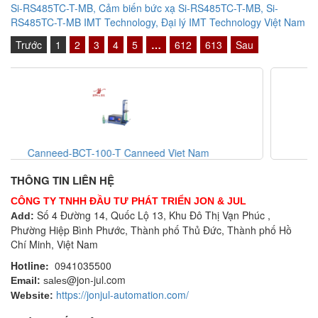
Si-RS485TC-T-MB, Cảm biến bức xạ Si-RS485TC-T-MB, Si-
RS485TC-T-MB IMT Technology, Đại lý IMT Technology Việt Nam
Trước
1
2
3
4
5
…
612
613
Sau
Seam Sight-C Canneed Viet Nam
THÔNG TIN LIÊN HỆ
CÔNG TY TNHH ĐẦU TƯ PHÁT TRIỂN JON & JUL
Số 4 Đường 14, Quốc Lộ 13, Khu Đô Thị Vạn Phúc ,
Add:
Phường Hiệp Bình Phước, Thành phố Thủ Đức, Thành phố Hồ
Chí Minh, Việt Nam
Hotline:
0941035500
@jon-jul.com
Email:
sales
https://jonjul-automation.com/
Website: