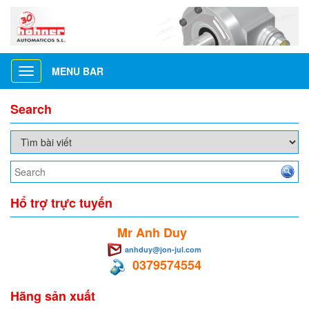
MENU BAR
Toggle
navigation
Search
Hổ trợ trực tuyến
Mr Anh Duy
anhduy@jon-jul.com
0379574554
Hãng sản xuất