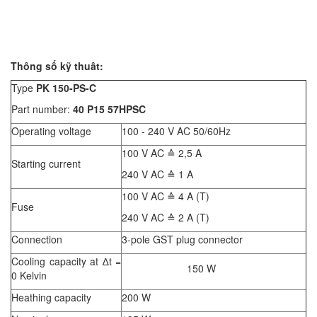
Thông số kỹ thuât:
Type
PK 150-PS-C
Part number:
40 P15 57HPSC
Operating voltage
100 - 240 V AC 50/60Hz
100 V AC ≙ 2,5 A
Starting current
240 V AC ≙ 1 A
100 V AC ≙ 4 A (T)
Fuse
240 V AC ≙ 2 A (T)
Connection
3-pole GST plug connector
Cooling capacity at ∆t =
150 W
0 Kelvin
Heathing capacity
200 W