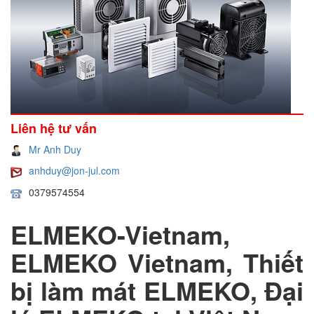
Liên hệ tư vấn
Mr Anh Duy
anhduy@jon-jul.com
0379574554
ELMEKO-Vietnam,
ELMEKO Vietnam, Thiết
bị làm mát ELMEKO, Đại