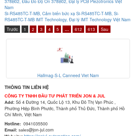
378B02, Đầu Đo Độ Ồn 378B02, Đại lý PCB Piezotronics Việt
Nam
Si-RS485TC-T-MB, Cảm biến bức xạ Si-RS485TC-T-MB, Si-
RS485TC-T-MB IMT Technology, Đại lý IMT Technology Việt Nam
Trước
1
2
3
4
5
…
612
613
Sau
Hallmag-S-L Canneed Viet Nam
THÔNG TIN LIÊN HỆ
CÔNG TY TNHH ĐẦU TƯ PHÁT TRIỂN JON & JUL
Số 4 Đường 14, Quốc Lộ 13, Khu Đô Thị Vạn Phúc ,
Add:
Phường Hiệp Bình Phước, Thành phố Thủ Đức, Thành phố Hồ
Chí Minh, Việt Nam
Hotline:
0941035500
@jon-jul.com
Email:
sales