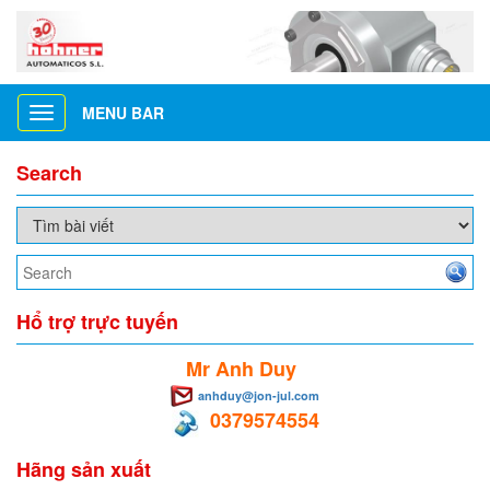
MENU BAR
Toggle
navigation
Search
Hổ trợ trực tuyến
Mr Anh Duy
anhduy@jon-jul.com
0379574554
Hãng sản xuất