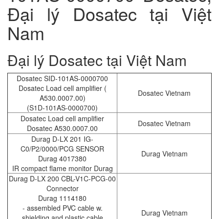
Đại lý Dosatec tại Việt
Nam
Đại lý Dosatec tại Việt Nam
Dosatec SID-101AS-0000700
Dosatec Load cell amplifier (
Dosatec Vietnam
A530.0007.00)
(S1D-101AS-0000700)
Dosatec Load cell amplifier
Dosatec Vietnam
Dosatec A530.0007.00
Durag D-LX 201 IG-
C0/P2/0000/PCG SENSOR
Durag Vietnam
Durag 4017380
IR compact flame monitor Durag
Durag D-LX 200 CBL-V1C-PCG-00
Connector
Durag 1114180
- assembled PVC cable w.
Durag Vietnam
shielding and plastic cable