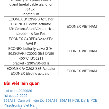
gland (metal cable gland for
/84Ex);
length 2 m
ECONEX B1C3V0-S Actuator
ECONEX Electric actuator
ECONEX VIETNAM
AB1C3130-S 230V/50-60Hz -
60s/90° - 5 Nm Pot.
ECONEX G4RPD4C202-SE8
VAVLE
ECONEX butterfly valve GD4-
ECONEX VIETNAM
80.ISO/AR4C2002-SE8 DN80
450°C ISO5211
bracket - 230V/50-60Hz
ECONEX A4C202-SE8 Actuator
ECONEX VIETNAM
ECONEX Electric actuator
Bài viết liên quan
List code 2020626
list-code2-2205
356A19, Cảm biến vận tốc 356A19, 356A19 PCB, Đại lý PCB
Piezotronics Việt Nam