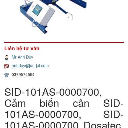
Liên hệ tư vấn
Mr Anh Duy
anhduy@jon-jul.com
0379574554
SID-101AS-0000700,
Cảm biến cân SID-
101AS-0000700, SID-
101AS-0000700 Dosatec,