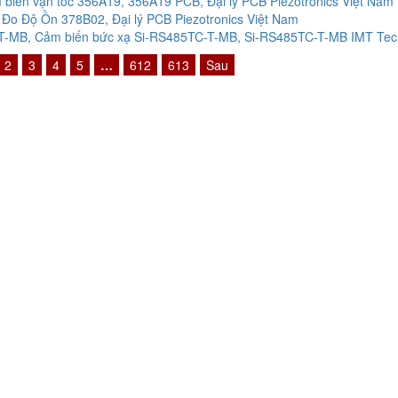
biến vận tốc 356A19, 356A19 PCB, Đại lý PCB Piezotronics Việt Nam
Đo Độ Ồn 378B02, Đại lý PCB Piezotronics Việt Nam
-MB, Cảm biến bức xạ Si-RS485TC-T-MB, Si-RS485TC-T-MB IMT Techn
2
3
4
5
…
612
613
Sau