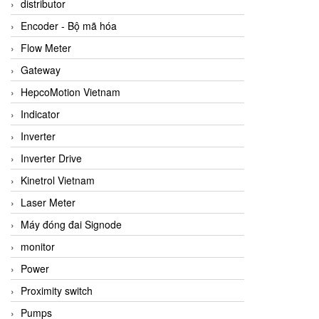
distributor
Encoder - Bộ mã hóa
Flow Meter
Gateway
HepcoMotion Vietnam
Indicator
Inverter
Inverter Drive
Kinetrol Vietnam
Laser Meter
Máy đóng đai Signode
monitor
Power
Proximity switch
Pumps