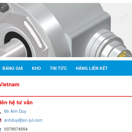
BẢNG GIÁ
KHO
TIN TỨC
HÃNG LIÊN KẾT
Vietnam
iên hệ tư vấn
Mr Anh Duy
anhduy@jon-jul.com
0379574554