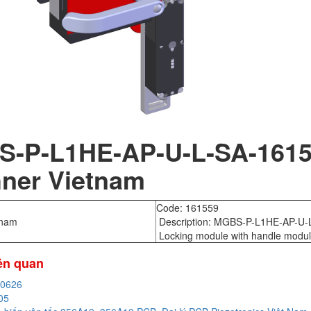
S-P-L1HE-AP-U-L-SA-16
ner Vietnam
Code: 161559
tnam
Description: MGBS-P-L1HE-AP-U-
Locking module with handle modu
iên quan
20626
05