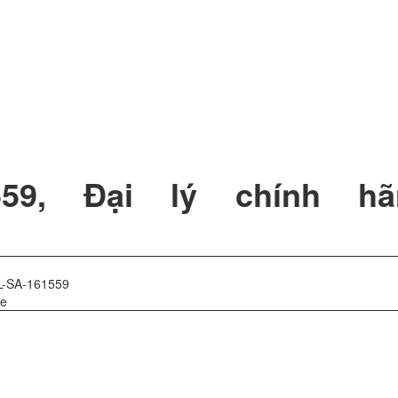
1559, Đại lý chính hã
L-SA-161559
le