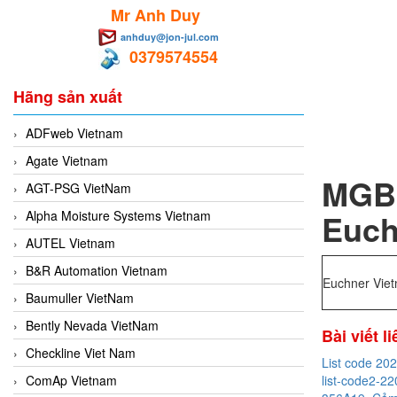
Mr Anh Duy
anhduy@jon-jul.com
0379574554
Hãng sản xuất
ADFweb Vietnam
Agate Vietnam
MGB
AGT-PSG VietNam
Euch
Alpha Moisture Systems Vietnam
AUTEL Vietnam
B&R Automation Vietnam
Euchner Vie
Baumuller VietNam
Bently Nevada VietNam
Bài viết l
Checkline Viet Nam
List code 20
ComAp Vietnam
list-code2-22