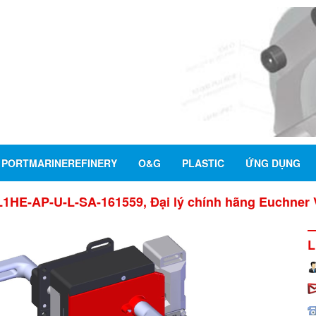
PORTMARINEREFINERY
O&G
PLASTIC
ỨNG DỤNG
1HE-AP-U-L-SA-161559, Đại lý chính hãng Euchner 
L