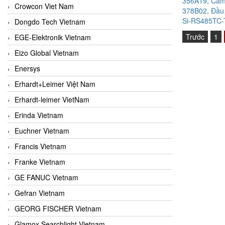
356A19, Cảm 
Crowcon Viet Nam
378B02, Đầu 
Si-RS485TC-T
Dongdo Tech Vietnam
Trước
1
EGE-Elektronik Vietnam
Eizo Global Vietnam
Enersys
Erhardt+Leimer Việt Nam
Erhardt-leimer VietNam
Erinda Vietnam
Euchner Vietnam
Francis Vietnam
Franke Vietnam
GE FANUC Vietnam
Gefran Vietnam
GEORG FISCHER Vietnam
Glamox Searchlight Vietnam