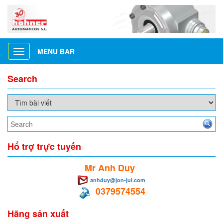
MENU BAR
Toggle
navigation
Search
Hổ trợ trực tuyến
Mr Anh Duy
anhduy@jon-jul.com
0379574554
Hãng sản xuất