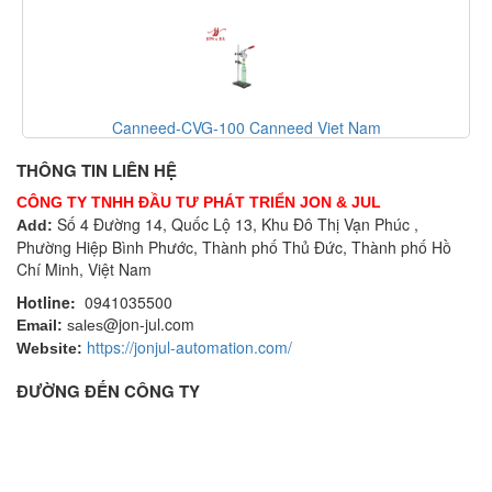
need-CVG-100 Canneed Viet Nam
Hallmag
THÔNG TIN LIÊN HỆ
CÔNG TY TNHH ĐẦU TƯ PHÁT TRIỂN JON & JUL
Số 4 Đường 14, Quốc Lộ 13, Khu Đô Thị Vạn Phúc ,
Add:
Phường Hiệp Bình Phước, Thành phố Thủ Đức, Thành phố Hồ
Chí Minh, Việt Nam
Hotline:
0941035500
@jon-jul.com
Email:
sales
https://jonjul-automation.com/
Website:
ĐƯỜNG ĐẾN CÔNG TY