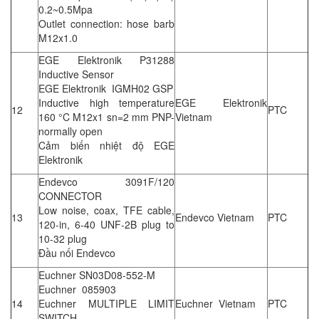
0.2~0.5Mpa
Outlet connection: hose barb
M12x1.0
EGE Elektronik P31288
Inductive Sensor
EGE Elektronik IGMH02 GSP
Inductive high temperature
EGE Elektronik
12
PTC
160 °C M12x1 sn=2 mm PNP-
Vietnam
normally open
Cảm biến nhiệt độ EGE
Elektronik
Endevco 3091F/120
CONNECTOR
Low noise, coax, TFE cable,
13
Endevco Vietnam
PTC
120-in, 6-40 UNF-2B plug to
10-32 plug
Đầu nối Endevco
Euchner SN03D08-552-M
Euchner 085903
14
Euchner MULTIPLE LIMIT
Euchner Vietnam
PTC
SWITCH