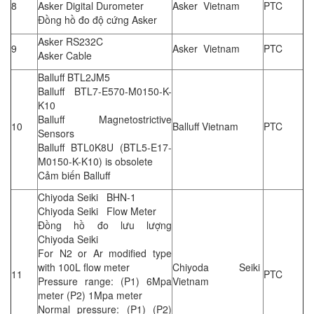
8
Asker Digital Durometer
Asker Vietnam
PTC
Đồng hồ đo độ cứng Asker
Asker RS232C
9
Asker Vietnam
PTC
Asker Cable
Balluff BTL2JM5
Balluff BTL7-E570-M0150-K-
K10
Balluff Magnetostrictive
10
Balluff Vietnam
PTC
Sensors
Balluff BTL0K8U (BTL5-E17-
M0150-K-K10) is obsolete
Cảm biến Balluff
Chiyoda Seiki BHN-1
Chiyoda Seiki Flow Meter
Đồng hồ đo lưu lượng
Chiyoda Seiki
For N2 or Ar modified type
with 100L flow meter
Chiyoda Seiki
11
PTC
Pressure range: (P1) 6Mpa
Vietnam
meter (P2) 1Mpa meter
Normal pressure: (P1) (P2)