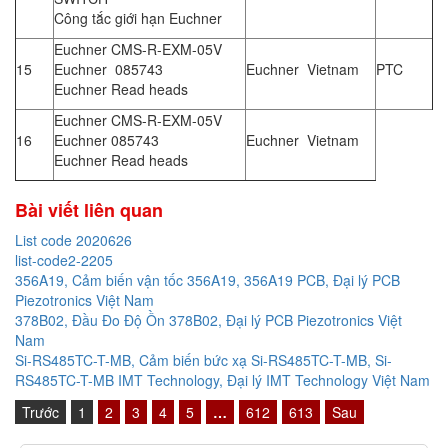
Công tắc giới hạn Euchner
Euchner CMS-R-EXM-05V
15
Euchner 085743
Euchner Vietnam
PTC
Euchner Read heads
Euchner CMS-R-EXM-05V
16
Euchner 085743
Euchner Vietnam
Euchner Read heads
Bài viết liên quan
List code 2020626
list-code2-2205
356A19, Cảm biến vận tốc 356A19, 356A19 PCB, Đại lý PCB
Piezotronics Việt Nam
378B02, Đầu Đo Độ Ồn 378B02, Đại lý PCB Piezotronics Việt
Nam
Si-RS485TC-T-MB, Cảm biến bức xạ Si-RS485TC-T-MB, Si-
RS485TC-T-MB IMT Technology, Đại lý IMT Technology Việt Nam
Trước
1
2
3
4
5
…
612
613
Sau