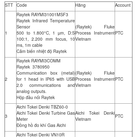
STT
Code
Hãng
Account
Raytek RAYMI31001MSF3
Raytek Infrared Temperature
Sensor
(Raytek) Fluke
1
500 to 1.800°C, 1 µm, D:S
Process Instrument
PTC
100:1, 2.200 mm focus, 10
Vietnam
ms, 1m cable
Cảm biến nhiệt độ Raytek
Raytek RAYMI3COMM
Raytek 3780950
Communication box (metal)
(Raytek) Fluke
2
for 1 head in IP65 with USB
Process Instrument
PTC
2.0 communications and
Vietnam
analog outputs.
Hộp đầu nối Raytek
Aichi Tokei Denki TBZ60-0
Aichi Tokei Denki Turbine Gas
Aichi Tokei Denki
3
PTC
Meter
Vietnam
Đồng hồ đo khí Gas Aichi
Aichi Tokei Denki VN10R