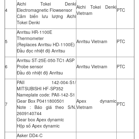
Aichi Tokei Denki
Aichi Tokei Denki
4
Electromagnetic Flowsensor
PTC
Vietnam
Cảm biến lưu lượng Aichi
Tokei Denki
Anritsu HR-1100E
Thermometer
5
Anritsu Vietnam
PTC
(Replaces Anritsu HD-1100E)
Đầu đọc nhiệt độ Anritsu
Anritsu ST-25E-050-TC1-ASP
6
Probe sensor
Anritsu Vietnam
PTC
Đầu dò nhiệt độ Anritsu
PAII 142-004-S1/
MITSUBISHI HF-SP352
Nameplate code: PAII-142-S1
Gear Box P0411800501
Apex dynamic
7
PTC
Note : Báo giá theo S/N.
Vietnam
2609140744
Gear box Apex dynamic
Hộp số Apex dynamic
Asker DD4-C