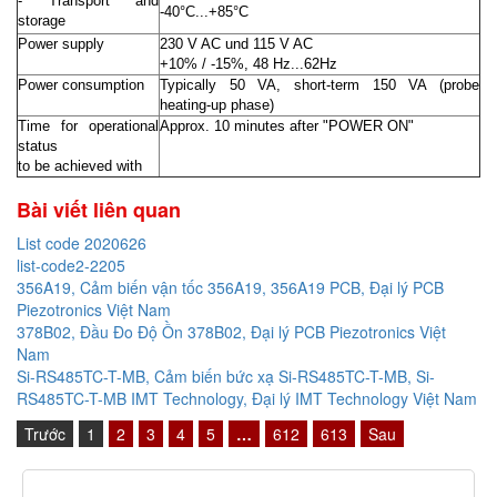
- Transport and
-40°C...+85°C
storage
Power supply
230 V AC und 115 V AC
+10% / -15%, 48 Hz...62Hz
Power consumption
Typically 50 VA, short-term 150 VA (probe
heating-up phase)
Time for operational
Approx. 10 minutes after "POWER ON"
status
to be achieved with
Bài viết liên quan
List code 2020626
list-code2-2205
356A19, Cảm biến vận tốc 356A19, 356A19 PCB, Đại lý PCB
Piezotronics Việt Nam
378B02, Đầu Đo Độ Ồn 378B02, Đại lý PCB Piezotronics Việt
Nam
Si-RS485TC-T-MB, Cảm biến bức xạ Si-RS485TC-T-MB, Si-
RS485TC-T-MB IMT Technology, Đại lý IMT Technology Việt Nam
Trước
1
2
3
4
5
…
612
613
Sau