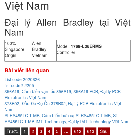
Việt Nam
Đại lý Allen Bradley tại Việt
Nam
100%
Allen
Model:
1769-L36ERMS
Singapore
Bradley
Controller
Origin
Vietnam
Bài viết liên quan
List code 2020626
list-code2-2205
356A19, Cảm biến vận tốc 356A19, 356A19 PCB, Đại lý PCB
Piezotronics Việt Nam
378B02, Đầu Đo Độ Ồn 378B02, Đại lý PCB Piezotronics Việt
Nam
Si-RS485TC-T-MB, Cảm biến bức xạ Si-RS485TC-T-MB, Si-
RS485TC-T-MB IMT Technology, Đại lý IMT Technology Việt Nam
Trước
1
2
3
4
5
…
612
613
Sau