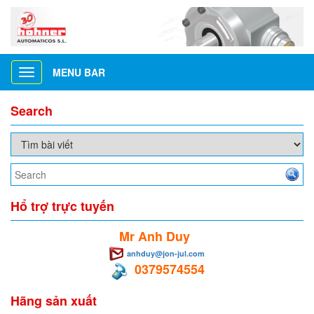
MENU BAR
Toggle
navigation
Search
Hổ trợ trực tuyến
Mr Anh Duy
anhduy@jon-jul.com
0379574554
Hãng sản xuất