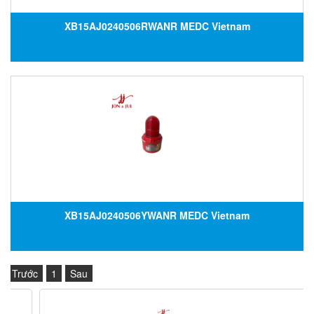
XB15AJ0240506RWANR MEDC Vietnam
XB15AJ0240506YWANR MEDC Vietnam
Trước
1
Sau