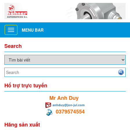
MENU BAR
Toggle
navigation
Search
Hổ trợ trực tuyến
Mr Anh Duy
anhduy@jon-jul.com
0379574554
Hãng sản xuất