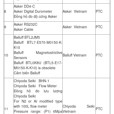
Asker DD4-C
8
Asker Digital Durometer
Asker Vietnam
PTC
Đồng hồ đo độ cứng Asker
Asker RS232C
9
Asker Vietnam
PTC
Asker Cable
Balluff BTL2JM5
Balluff BTL7-E570-M0150-K-
K10
Balluff Magnetostrictive
10
Balluff Vietnam
PTC
Sensors
Balluff BTL0K8U (BTL5-E17-
M0150-K-K10) is obsolete
Cảm biến Balluff
Chiyoda Seiki BHN-1
Chiyoda Seiki Flow Meter
Đồng hồ đo lưu lượng
Chiyoda Seiki
For N2 or Ar modified type
with 100L flow meter
Chiyoda Seiki
11
PTC
Pressure range: (P1) 6Mpa
Vietnam