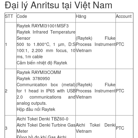
Đại lý Anritsu tại Việt Nam
STT
Code
Hãng
Account
Raytek RAYMI31001MSF3
Raytek Infrared Temperature
Sensor
(Raytek) Fluke
1
500 to 1.800°C, 1 µm, D:S
Process Instrument
PTC
100:1, 2.200 mm focus, 10
Vietnam
ms, 1m cable
Cảm biến nhiệt độ Raytek
Raytek RAYMI3COMM
Raytek 3780950
Communication box (metal)
(Raytek) Fluke
2
for 1 head in IP65 with USB
Process Instrument
PTC
2.0 communications and
Vietnam
analog outputs.
Hộp đầu nối Raytek
Aichi Tokei Denki TBZ60-0
Aichi Tokei Denki Turbine Gas
Aichi Tokei Denki
3
PTC
Meter
Vietnam
Đồng hồ đo khí Gas Aichi