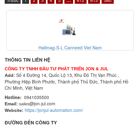
Trước
1
2
3
4
5
…
612
613
Sau
Canneed-BCT-100-T Canneed Viet Nam
THÔNG TIN LIÊN HỆ
CÔNG TY TNHH ĐẦU TƯ PHÁT TRIỂN JON & JUL
Số 4 Đường 14, Quốc Lộ 13, Khu Đô Thị Vạn Phúc ,
Add:
Phường Hiệp Bình Phước, Thành phố Thủ Đức, Thành phố Hồ
Chí Minh, Việt Nam
Hotline:
0941035500
@jon-jul.com
Email:
sales
https://jonjul-automation.com/
Website:
ĐƯỜNG ĐẾN CÔNG TY