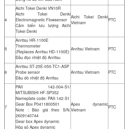
Aichi Tokei Denki VN10R
Aichi Tokei Denki
Aichi Tokei Denki
4
Electromagnetic Flowsensor
PTC
Vietnam
Cảm biến lưu lượng Aichi
Tokei Denki
Anritsu HR-1100E
Thermometer
5
Anritsu Vietnam
PTC
(Replaces Anritsu HD-1100E)
Đầu đọc nhiệt độ Anritsu
Anritsu ST-25E-050-TC1-ASP
6
Probe sensor
Anritsu Vietnam
PTC
Đầu dò nhiệt độ Anritsu
PAII 142-004-S1/
MITSUBISHI HF-SP352
Nameplate code: PAII-142-S1
Gear Box P0411800501
Apex dynamic
7
PTC
Note : Báo giá theo S/N.
Vietnam
2609140744
Gear box Apex dynamic
Hộp số Apex dynamic