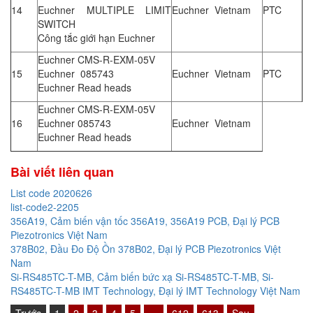
14
Euchner MULTIPLE LIMIT
Euchner Vietnam
PTC
SWITCH
Công tắc giới hạn Euchner
Euchner CMS-R-EXM-05V
15
Euchner 085743
Euchner Vietnam
PTC
Euchner Read heads
Euchner CMS-R-EXM-05V
16
Euchner 085743
Euchner Vietnam
Euchner Read heads
Bài viết liên quan
List code 2020626
list-code2-2205
356A19, Cảm biến vận tốc 356A19, 356A19 PCB, Đại lý PCB
Piezotronics Việt Nam
378B02, Đầu Đo Độ Ồn 378B02, Đại lý PCB Piezotronics Việt
Nam
Si-RS485TC-T-MB, Cảm biến bức xạ Si-RS485TC-T-MB, Si-
RS485TC-T-MB IMT Technology, Đại lý IMT Technology Việt Nam