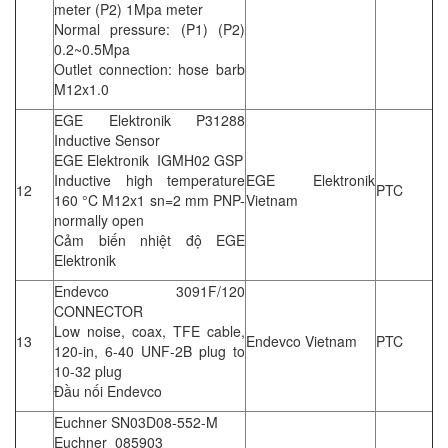
meter (P2) 1Mpa meter
Normal pressure: (P1) (P2)
0.2~0.5Mpa
Outlet connection: hose barb
M12x1.0
EGE Elektronik P31288
Inductive Sensor
EGE Elektronik IGMH02 GSP
Inductive high temperature
EGE Elektronik
12
PTC
160 °C M12x1 sn=2 mm PNP-
Vietnam
normally open
Cảm biến nhiệt độ EGE
Elektronik
Endevco 3091F/120
CONNECTOR
Low noise, coax, TFE cable,
13
Endevco Vietnam
PTC
120-in, 6-40 UNF-2B plug to
10-32 plug
Đầu nối Endevco
Euchner SN03D08-552-M
Euchner 085903