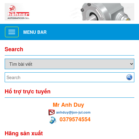
MENU BAR
Toggle
navigation
Search
Hổ trợ trực tuyến
Mr Anh Duy
anhduy@jon-jul.com
0379574554
Hãng sản xuất