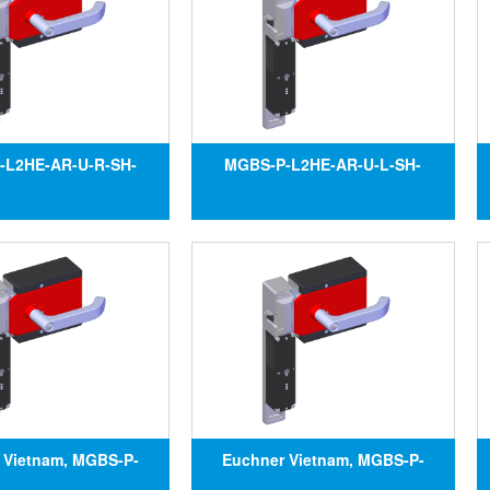
-L2HE-AR-U-R-SH-
MGBS-P-L2HE-AR-U-L-SH-
 Công tắc an toàn
164689, Công tắc an toàn
-L2HE-AR-U-R-SH-
MGBS-P-L2HE-AR-U-L-SH-
i lý Euchner tại Việt
164689, Đại lý Euchner tại Việt
Nam
Nam
 Vietnam, MGBS-P-
Euchner Vietnam, MGBS-P-
-R-SH-160879, Công
L1HE-AR-U-R-SH-160520, Công