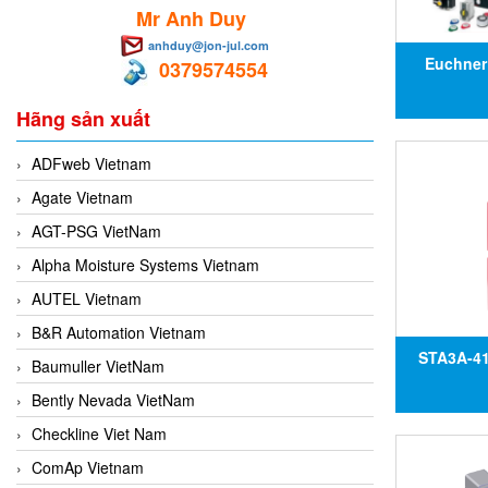
Mr Anh Duy
anhduy@jon-jul.com
Euchner
0379574554
Vietn
Hãng sản xuất
Euchner,
Euchner
ADFweb Vietnam
Euchn
Agate Vietnam
AGT-PSG VietNam
Alpha Moisture Systems Vietnam
AUTEL Vietnam
B&R Automation Vietnam
STA3A-41
Baumuller VietNam
an toàn S
Bently Nevada VietNam
lý Euc
Checkline Viet Nam
ComAp Vietnam