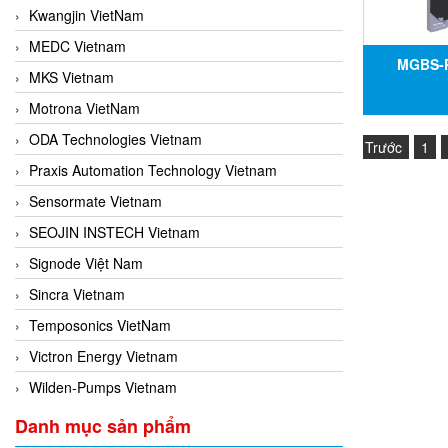
Kwangjin VietNam
MEDC Vietnam
MGBS-P
MKS Vietnam
161562,
Motrona VietNam
MGBS-P
ODA Technologies Vietnam
Trước
1
161562, Đạ
Praxis Automation Technology Vietnam
Sensormate Vietnam
SEOJIN INSTECH Vietnam
Signode Việt Nam
Sincra Vietnam
Temposonics VietNam
Victron Energy Vietnam
Wilden-Pumps Vietnam
Danh mục sản phẩm