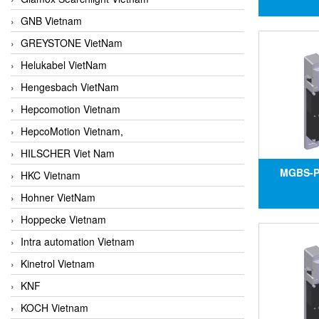
tắc an t
GNB Vietnam
U-R-SH-16
GREYSTONE VietNam
Helukabel VietNam
Hengesbach VietNam
Hepcomotion Vietnam
HepcoMotion Vietnam,
HILSCHER Viet Nam
MGBS-P
HKC Vietnam
161558,
Hohner VietNam
MGBS-P
Hoppecke Vietnam
161558, Đạ
Intra automation Vietnam
Kinetrol Vietnam
KNF
KOCH Vietnam