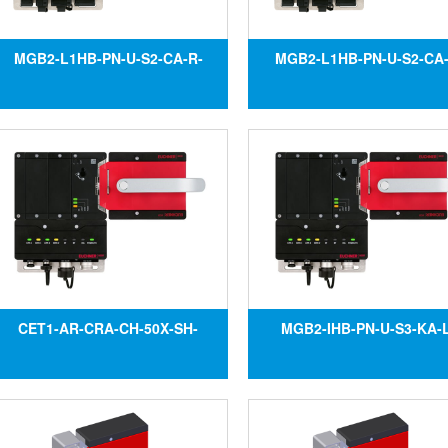
MGB2-L1HB-PN-U-S2-CA-R-
MGB2-L1HB-PN-U-S2-CA-
161930, Công tắc an toàn
161931, Công tắc an to
MGB2-L1HB-PN-U-S2-CA-R-
MGB2-L1HB-PN-U-S2-CA-
161930, Đại lý Euchner tại Việt
161931, Đại lý Euchner tại 
Nam
Nam
CET1-AR-CRA-CH-50X-SH-
MGB2-IHB-PN-U-S3-KA-
128057, Công tắc an toàn
163582, Công tắc an to
CET1-AR-CRA-CH-50X-SH-
MGB2-IHB-PN-U-S3-KA-
128057, Đại lý Euchner tại Việt
163582, Đại lý Euchner tại 
Nam
Nam