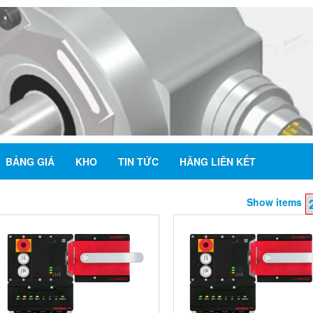
BẢNG GIÁ
KHO
TIN TỨC
HÃNG LIÊN KẾT
Show items