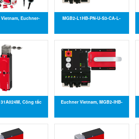
 Vietnam, Euchner-
MGB2-L1HB-PN-U-S3-CA-L-
am, Khoá an toàn
163577, Công tắc an toàn
 Công tắc oan toàn
MGB2-L1HB-PN-U-S3-CA-L-
, Đại lý uỷ quyền
163577, Đại lý Euchner tại Việt
er tại Việt Nam
Nam
31A024M, Công tắc
Euchner Vietnam, MGB2-IHB-
TA3A-4131A024M, Đại
PN-U-S3-KA-R-163580, Công
hner tại Việt Nam
tắc an toàn MGB2-IHB-PN-U-S3-
KA-R-163580, Đại lý Euchner tại
Việt Nam