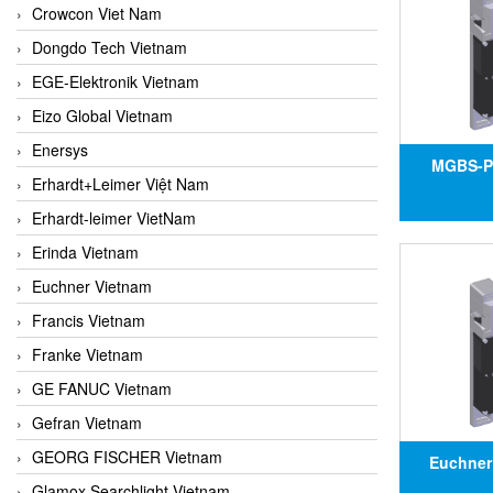
Crowcon Viet Nam
Dongdo Tech Vietnam
EGE-Elektronik Vietnam
Eizo Global Vietnam
Enersys
MGBS-P
Erhardt+Leimer Việt Nam
164688,
Erhardt-leimer VietNam
MGBS-P
Erinda Vietnam
164688, Đạ
Euchner Vietnam
Francis Vietnam
Franke Vietnam
GE FANUC Vietnam
Gefran Vietnam
GEORG FISCHER Vietnam
Euchner
Glamox Searchlight Vietnam
L1HE-AR-U