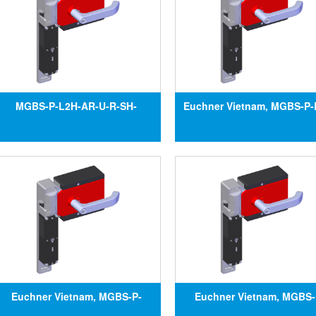
MGBS-P-L2H-AR-U-R-SH-
Euchner Vietnam, MGBS-P-
160522, Công tắc an toàn
AR-U-L-SH-160523, MGBS
MGBS-P-L2H-AR-U-R-SH-
L2H-AR-U-L-SH-160523, Đạ
160522, Đại lý Euchner tại Việt
Euchner tại Việt Nam
Nam
Euchner Vietnam, MGBS-P-
Euchner Vietnam, MGBS-
L1HE-AR-U-L-SH-161557, Công
L1HE-AR-U-L-SH-160521, 