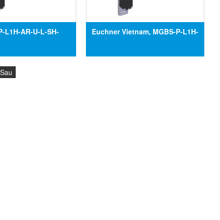
-L1H-AR-U-L-SH-
Euchner Vietnam, MGBS-P-L1H-
 Công tắc an toàn
AP-U-R-SA-161565, Công tắc an
-L1H-AR-U-L-SH-
toàn MGBS-P-L1H-AP-U-R-SA-
Sau
i lý Euchner tại Việt
161565, Đại lý Euchner tại Việt
Nam
Nam