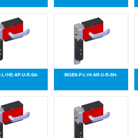
oàn MGBS-P-L1HE-AR-
tắc an toàn MGBS-P-L1HE-AR-
0879, Đại lý Euchner
U-R-SH-160520, Đại lý Euchner
tại Việt Nam
tại Việt Nam
-L1HE-AP-U-R-SA-
MGBS-P-L1H-AR-U-R-SH-
 Công tắc an toàn
161563,Công tắc an toàn
-L1HE-AP-U-R-SA-
MGBS-P-L1H-AR-U-R-SH-
i lý Euchner tại Việt
161563, Đại lý Euchner tại Việt
Nam
Nam