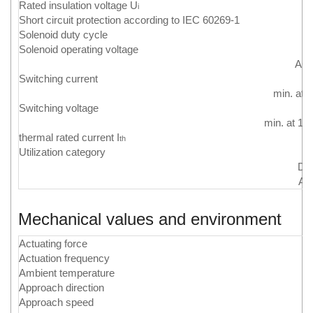
Rated insulation voltage U
i
Short circuit protection according to IEC 60269-1
Solenoid duty cycle
Solenoid operating voltage
AC
Switching current
min. at 
Switching voltage
min. at 10
thermal rated current I
th
Utilization category
DC
AC
Mechanical values and environment
Actuating force
Actuation frequency
Ambient temperature
Approach direction
Approach speed