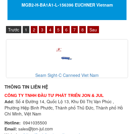
MGB2-H-BA1A1-L-156396 EUCHNER Vietnam
Trước
1
2
3
4
5
6
7
8
Sau
List code 2 Xtralis Vietnam
THÔNG TIN LIÊN HỆ
CÔNG TY TNHH ĐẦU TƯ PHÁT TRIỂN JON & JUL
Số 4 Đường 14, Quốc Lộ 13, Khu Đô Thị Vạn Phúc ,
Add:
Phường Hiệp Bình Phước, Thành phố Thủ Đức, Thành phố Hồ
Chí Minh, Việt Nam
Hotline:
0941035500
@jon-jul.com
Email:
sales