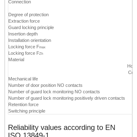
Connection
Degree of protection
Extraction force
Guard locking principle
Insertion depth
Installation orientation
Locking force F
max
Locking force F
Zh
Material
Hous
Con
Mechanical life
Number of door position NO contacts
Number of guard lock monitoring NO contacts
Number of guard lock monitoring positively driven contacts
Retention force
Switching principle
Reliability values according to EN
ISO 13849-1