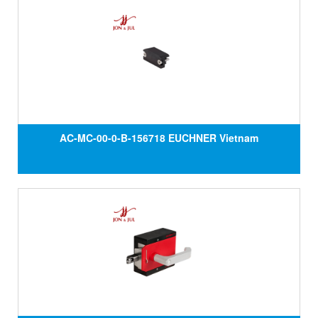
AC-MC-00-0-B-156718 EUCHNER Vietnam