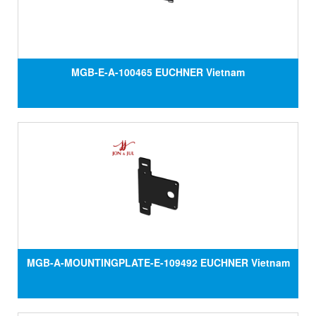
MGB-E-A-100465 EUCHNER Vietnam
MGB-A-MOUNTINGPLATE-E-109492 EUCHNER Vietnam