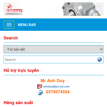
MENU BAR
Toggle
navigation
Search
Hổ trợ trực tuyến
Mr Anh Duy
anhduy@jon-jul.com
0379574554
Hãng sản xuất