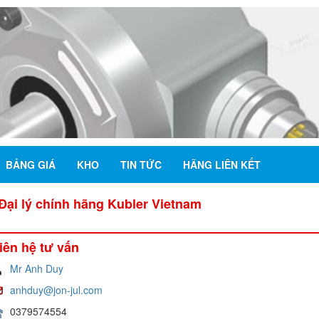
BẢNG GIÁ
KHO
TIN TỨC
HÃNG LIÊN KẾT
Đại lý chính hãng Kubler Vietnam
iên hệ tư vấn
Mr Anh Duy
anhduy@jon-jul.com
0379574554