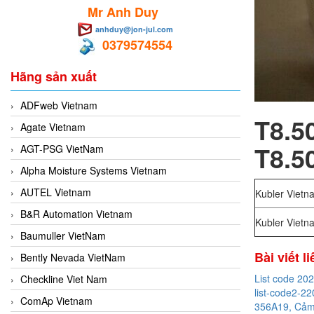
Mr Anh Duy
anhduy@jon-jul.com
0379574554
Hãng sản xuất
ADFweb Vietnam
T8.
Agate Vietnam
T8.5
AGT-PSG VietNam
Alpha Moisture Systems Vietnam
AUTEL Vietnam
Kubler Vietn
B&R Automation Vietnam
Kubler Vietn
Baumuller VietNam
Bài viết l
Bently Nevada VietNam
List code 20
Checkline Viet Nam
list-code2-22
ComAp Vietnam
356A19, Cảm 