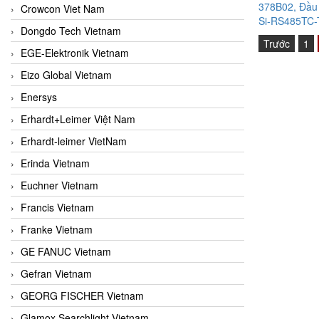
378B02, Đầu 
Crowcon Viet Nam
Si-RS485TC-T
Dongdo Tech Vietnam
Trước
1
EGE-Elektronik Vietnam
Eizo Global Vietnam
Enersys
Erhardt+Leimer Việt Nam
Erhardt-leimer VietNam
Erinda Vietnam
Euchner Vietnam
Francis Vietnam
Franke Vietnam
GE FANUC Vietnam
Gefran Vietnam
GEORG FISCHER Vietnam
Glamox Searchlight Vietnam