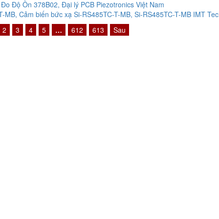
Đo Độ Ồn 378B02, Đại lý PCB Piezotronics Việt Nam
-MB, Cảm biến bức xạ Si-RS485TC-T-MB, Si-RS485TC-T-MB IMT Techn
2
3
4
5
…
612
613
Sau