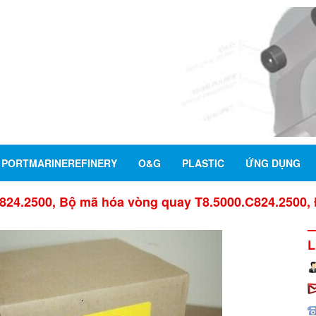
PORTMARINEREFINERY
O&G
PLASTIC
ỨNG DỤNG
824.2500, Bộ mã hóa vòng quay T8.5000.C824.2500, 
L