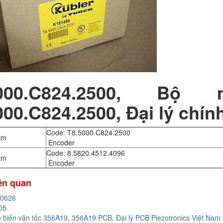
5000.C824.2500, 
000.C824.2500, Đại lý chí
Code: T8.5000.C824.2500
am
Encoder
Code: 8.5820.4512.4096
am
Encoder
iên quan
20626
05
biến vận tốc 356A19, 356A19 PCB, Đại lý PCB Piezotronics Việt Nam