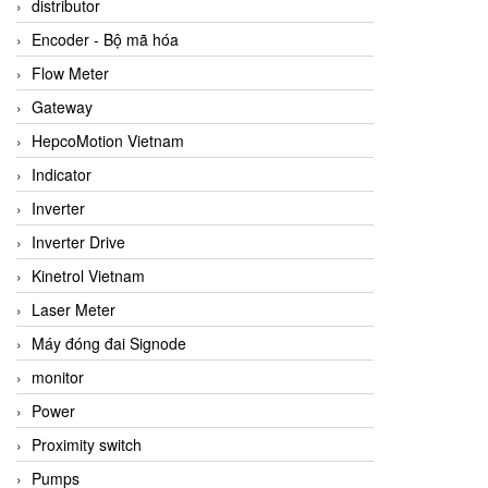
distributor
Encoder - Bộ mã hóa
Flow Meter
Gateway
HepcoMotion Vietnam
Indicator
Inverter
Inverter Drive
Kinetrol Vietnam
Laser Meter
Máy đóng đai Signode
monitor
Power
Proximity switch
Pumps