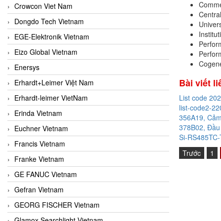
Commerc
Crowcon Viet Nam
Central
Dongdo Tech Vietnam
Univer
Institu
EGE-Elektronik Vietnam
Perform
Eizo Global Vietnam
Perfor
Cogene
Enersys
Bài viết l
Erhardt+Leimer Việt Nam
Erhardt-leimer VietNam
List code 20
list-code2-22
Erinda Vietnam
356A19, Cảm 
378B02, Đầu 
Euchner Vietnam
Si-RS485TC-T
Francis Vietnam
Trước
1
Franke Vietnam
GE FANUC Vietnam
Gefran Vietnam
GEORG FISCHER Vietnam
Glamox Searchlight Vietnam