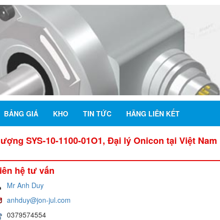
BẢNG GIÁ
KHO
TIN TỨC
HÃNG LIÊN KẾT
lượng SYS-10-1100-01O1, Đại lý Onicon tại Việt Nam
iên hệ tư vấn
Mr Anh Duy
anhduy@jon-jul.com
0379574554