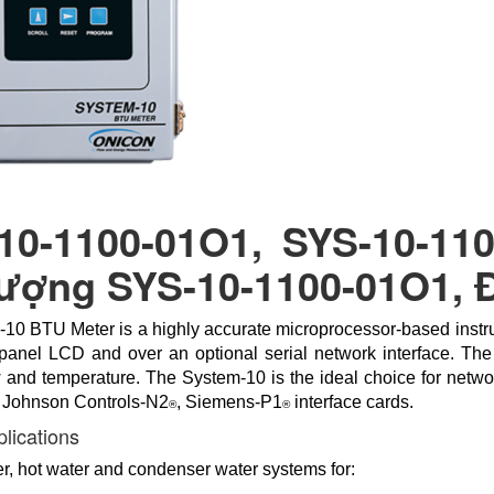
10-1100-01O1, SYS-10-110
lượng SYS-10-1100-01O1, Đ
10 BTU Meter is a highly accurate microprocessor-based instrum
t panel LCD and over an optional serial network interface. The
w and temperature. The System-10 is the ideal choice for networ
, Johnson Controls-N2
, Siemens-P1
interface cards.
®
®
plications
er, hot water and condenser water systems for: