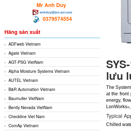
Mr Anh Duy
anhduy@jon-jul.com
0379574554
Hãng sản xuất
ADFweb Vietnam
Agate Vietnam
SYS-
AGT-PSG VietNam
lưu 
Alpha Moisture Systems Vietnam
AUTEL Vietnam
The System-
B&R Automation Vietnam
at the fron
Baumuller VietNam
energy, flo
LonWorks
Bently Nevada VietNam
®
Typical Ap
Checkline Viet Nam
Chilled wat
ComAp Vietnam