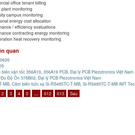
ial office tenant billing
 plant monitoring
sity campus monitoring
tional energy cost allocation
ance / efficiency evaluations
mance contracting energy monitoring
ration heat recovery monitoring
iên quan
20626
05
biến vận tốc 356A19, 356A19 PCB, Đại lý PCB Piezotronics Việt Nam
Đo Độ Ồn 378B02, Đại lý PCB Piezotronics Việt Nam
-MB, Cảm biến bức xạ Si-RS485TC-T-MB, Si-RS485TC-T-MB IMT Techn
2
3
4
5
…
612
613
Sau