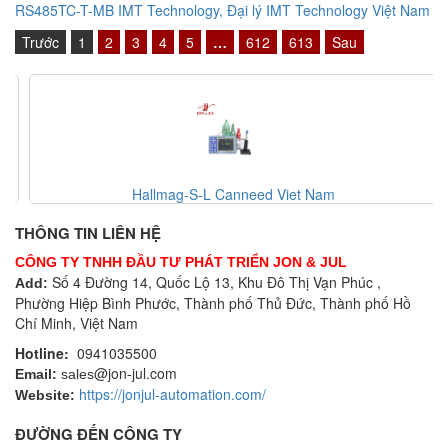
RS485TC-T-MB IMT Technology, Đại lý IMT Technology Việt Nam
Trước
1
2
3
4
5
…
612
613
Sau
Hallmag-S-L Canneed Viet Nam
THÔNG TIN LIÊN HỆ
CÔNG TY TNHH ĐẦU TƯ PHÁT TRIỂN JON & JUL
Số 4 Đường 14, Quốc Lộ 13, Khu Đô Thị Vạn Phúc ,
Add:
Phường Hiệp Bình Phước, Thành phố Thủ Đức, Thành phố Hồ
Chí Minh, Việt Nam
Hotline:
0941035500
@jon-jul.com
Email:
sales
https://jonjul-automation.com/
Website:
ĐƯỜNG ĐẾN CÔNG TY