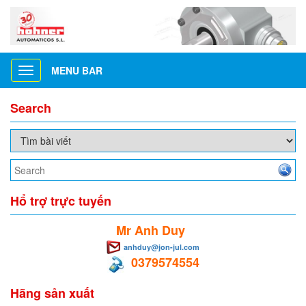
MENU BAR
Toggle
navigation
Search
Hổ trợ trực tuyến
Mr Anh Duy
anhduy@jon-jul.com
0379574554
Hãng sản xuất