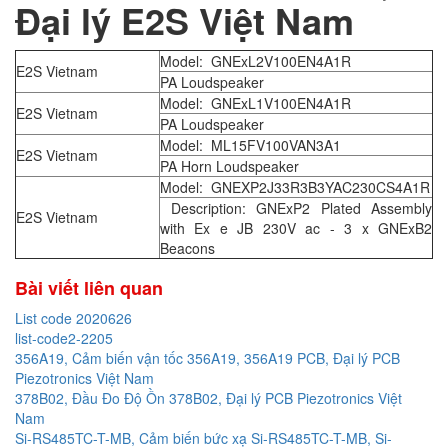
Đại lý E2S Việt Nam
Model: GNExL2V100EN4A1R
E2S Vietnam
PA Loudspeaker
Model: GNExL1V100EN4A1R
E2S Vietnam
PA Loudspeaker
Model: ML15FV100VAN3A1
E2S Vietnam
PA Horn Loudspeaker
Model: GNEXP2J33R3B3YAC230CS4A1R
Description: GNExP2 Plated Assembly
E2S Vietnam
with Ex e JB 230V ac - 3 x GNExB2
Beacons
Bài viết liên quan
List code 2020626
list-code2-2205
356A19, Cảm biến vận tốc 356A19, 356A19 PCB, Đại lý PCB
Piezotronics Việt Nam
378B02, Đầu Đo Độ Ồn 378B02, Đại lý PCB Piezotronics Việt
Nam
Si-RS485TC-T-MB, Cảm biến bức xạ Si-RS485TC-T-MB, Si-