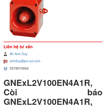
Liên hệ tư vấn
Mr Anh Duy
anhduy@jon-jul.com
0379574554
GNExL2V100EN4A1R,
Còi báo
GNExL2V100EN4A1R,