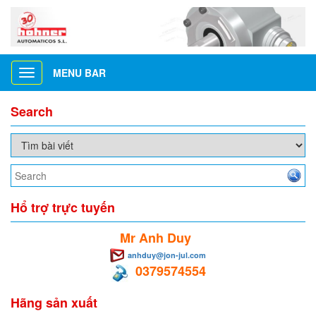
MENU BAR
Toggle
navigation
Search
Hổ trợ trực tuyến
Mr Anh Duy
anhduy@jon-jul.com
0379574554
Hãng sản xuất