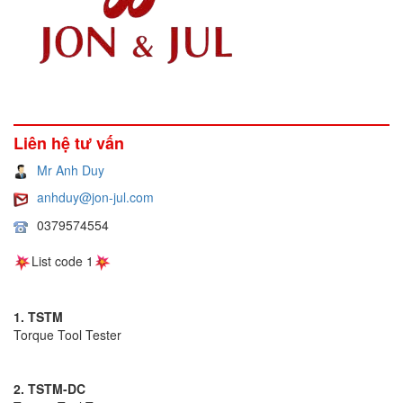
Liên hệ tư vấn
Mr Anh Duy
anhduy@jon-jul.com
0379574554
List code 1
1. TSTM
Torque Tool Tester
2. TSTM-DC