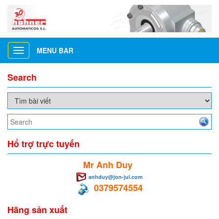
MENU BAR
Toggle
navigation
Search
Hổ trợ trực tuyến
Mr Anh Duy
anhduy@jon-jul.com
0379574554
Hãng sản xuất