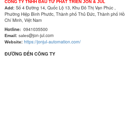
CÔNG TY TNHH ĐẦU TƯ PHÁT TRIỂN JON & JUL
Số 4 Đường 14, Quốc Lộ 13, Khu Đô Thị Vạn Phúc ,
Add:
Phường Hiệp Bình Phước, Thành phố Thủ Đức, Thành phố Hồ
Chí Minh, Việt Nam
Hotline:
0941035500
@jon-jul.com
Email:
sales
https://jonjul-automation.com/
Website:
ĐƯỜNG ĐẾN CÔNG TY