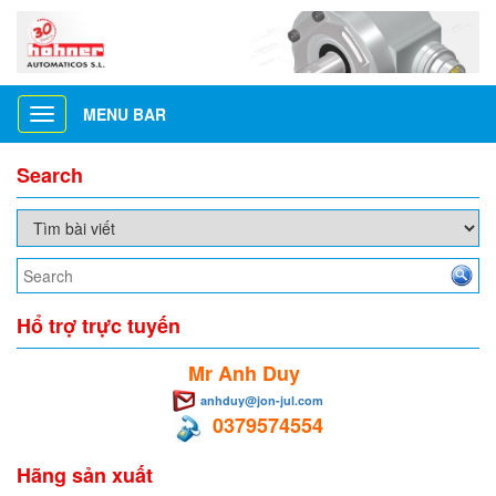
MENU BAR
Toggle
navigation
Search
Hổ trợ trực tuyến
Mr Anh Duy
anhduy@jon-jul.com
0379574554
Hãng sản xuất