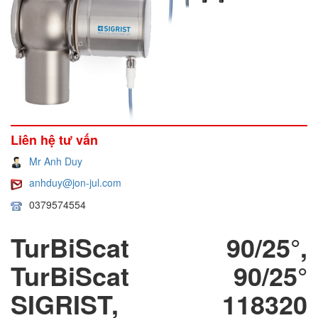
Liên hệ tư vấn
Mr Anh Duy
anhduy@jon-jul.com
0379574554
TurBiScat 90/25°,
TurBiScat 90/25°
SIGRIST, 118320