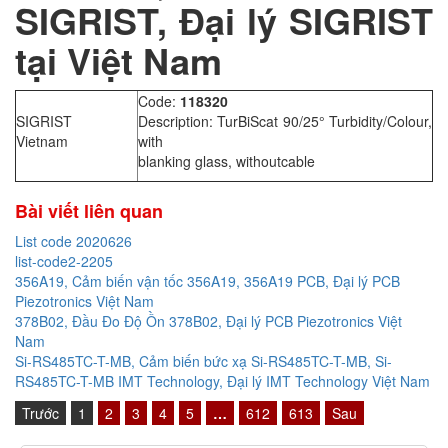
SIGRIST, Đại lý SIGRIST
tại Việt Nam
Code:
118320
SIGRIST
Description: TurBiScat 90/25° Turbidity/Colour,
Vietnam
with
blanking glass, withoutcable
Bài viết liên quan
List code 2020626
list-code2-2205
356A19, Cảm biến vận tốc 356A19, 356A19 PCB, Đại lý PCB
Piezotronics Việt Nam
378B02, Đầu Đo Độ Ồn 378B02, Đại lý PCB Piezotronics Việt
Nam
Si-RS485TC-T-MB, Cảm biến bức xạ Si-RS485TC-T-MB, Si-
RS485TC-T-MB IMT Technology, Đại lý IMT Technology Việt Nam
Trước
1
2
3
4
5
…
612
613
Sau